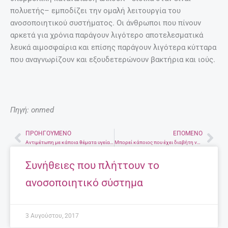
πολυετής– εμποδίζει την ομαλή λειτουργία του
ανοσοποιητικού συστήματος. Οι άνθρωποι που πίνουν
αρκετά για χρόνια παράγουν λιγότερο αποτελεσματικά
λευκά αιμοσφαίρια και επίσης παράγουν λιγότερα κύτταρα
που αναγνωρίζουν και εξουδετερώνουν βακτήρια και ιούς.
Πηγή: onmed
ΠΡΟΗΓΟΎΜΕΝΟ
ΕΠΌΜΕΝΟ
Prev
Nex
Αντιμέτωπη με κάποια θέματα υγείας η Σάρα Εσκενάζυ μετά την συμμετοχή της στο Survivor
Μπορεί κάποιος που έχει διαβήτη να γίνει αιμοδότης;
Συνήθειες που πλήττουν το
ανοσοποιητικό σύστημα
3 Αυγούστου, 2017