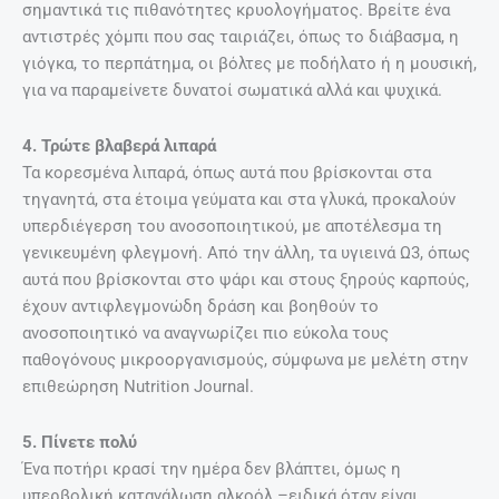
σημαντικά τις πιθανότητες κρυολογήματος. Βρείτε ένα
αντιστρές χόμπι που σας ταιριάζει, όπως το διάβασμα, η
γιόγκα, το περπάτημα, οι βόλτες με ποδήλατο ή η μουσική,
για να παραμείνετε δυνατοί σωματικά αλλά και ψυχικά.
4. Τρώτε βλαβερά λιπαρά
Τα κορεσμένα λιπαρά, όπως αυτά που βρίσκονται στα
τηγανητά, στα έτοιμα γεύματα και στα γλυκά, προκαλούν
υπερδιέγερση του ανοσοποιητικού, με αποτέλεσμα τη
γενικευμένη φλεγμονή. Από την άλλη, τα υγιεινά Ω3, όπως
αυτά που βρίσκονται στο ψάρι και στους ξηρούς καρπούς,
έχουν αντιφλεγμονώδη δράση και βοηθούν το
ανοσοποιητικό να αναγνωρίζει πιο εύκολα τους
παθογόνους μικροοργανισμούς, σύμφωνα με μελέτη στην
επιθεώρηση Nutrition Journal.
5. Πίνετε πολύ
Ένα ποτήρι κρασί την ημέρα δεν βλάπτει, όμως η
υπερβολική κατανάλωση αλκοόλ –ειδικά όταν είναι