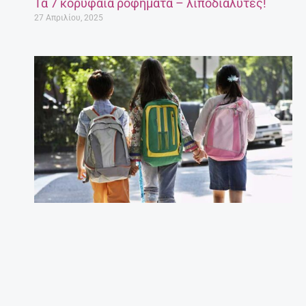
Τα 7 κορυφαία ροφήματα – λιποδιαλύτες!
27 Απριλίου, 2025