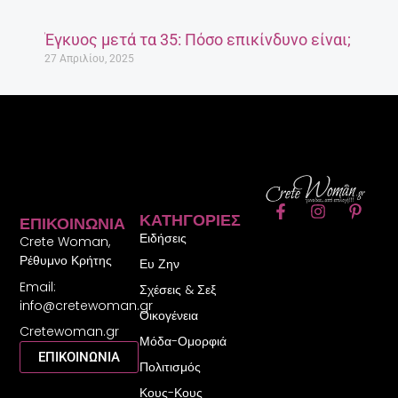
Έγκυος μετά τα 35: Πόσο επικίνδυνο είναι;
27 Απριλίου, 2025
F
I
P
ΚΑΤΗΓΟΡΊΕΣ
ΕΠΙΚΟΙΝΩΝΊΑ
a
n
i
Ειδήσεις
c
s
n
Crete Woman,
e
t
t
Ρέθυμνο Κρήτης
Ευ Ζην
b
a
e
Email:
o
g
r
Σχέσεις & Σεξ
o
r
e
info@cretewoman.gr
Οικογένεια
k
a
s
Cretewoman.gr
-
m
t
Μόδα-Ομορφιά
f
-
ΕΠΙΚΟΙΝΩΝΙΑ
Πολιτισμός
p
Κους-Κους