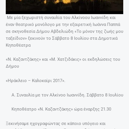
Με μία ξεχωριστή συναυλία του Αλκίνοου Ιωαννίδη και
έναν θεατρικό μονόλογο με την εξαιρετική Ιωάννα Παππά
σε σκηνοθεσία Δήμου Αβδελιώδη «Το μόνον της ζωής μου
ταξείδιον» ξεκινούν το Σάββατο 8 Ιουλίου στα Δημοτικά
Κηποθέατρα
«Ν. Καζαντζάκης» και «Μ. Χατζιδάκις» οι εκδηλώσεις του
Δήμου
«Ηράκλειο – Καλοκαίρι 2017».
Α. Συναυλία με τον Αλκίνοο Ιωαννίδη. Σάββατο 8 Ιουλίου
Κηποθέατρο «Ν. Καζαντζάκης» ώρα έναρξης 21.30
Ξεκινήσαμε ηχογραφώντας σε κάποιο υπόγειο και