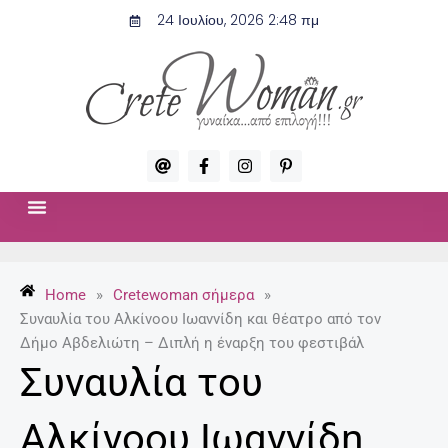
Μετάβαση
24 Ιουλίου, 2026 2:48 πμ
στο
περιεχόμενο
A
F
I
P
t
a
n
i
c
s
n
e
t
t
b
a
e
o
g
r
ΣΧΈΣΕΙΣ & ΣΕΞ
ΜΌΔΑ-ΟΜΟΡΦΙΆ
o
r
e
k
a
s
-
m
t
Home
»
Cretewoman σήμερα
»
f
-
p
Συναυλία του Αλκίνοου Ιωαννίδη και θέατρο από τον
Δήμο Αβδελιώτη – Διπλή η έναρξη του φεστιβάλ
Συναυλία του
Αλκίνοου Ιωαννίδη