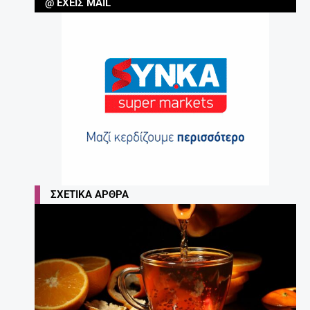
@ ΈΧΕΙΣ MAIL
ΣΧΕΤΙΚΆ ΆΡΘΡΑ