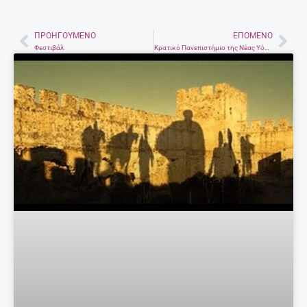
ΠΡΟΗΓΟΎΜΕΝΟ
ΕΠΌΜΕΝΟ
Prev
Nex
Φεστιβάλ
Κρατικό Πανεπιστήμιο της Νέας Υόρκης στην Κρήτη και το Λυχνοστάτη