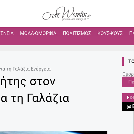
ΓΈΝΕΙΑ
ΜΌΔΑ-ΟΜΟΡΦΙΆ
ΠΟΛΙΤΙΣΜΌΣ
ΚΟΥΣ-ΚΟΥΣ
Π
ΤΟ
ια τη Γαλάζια Ενέργεια
Ομορ
ήτης στον
Πε
α τη Γαλάζια
ED
@ 