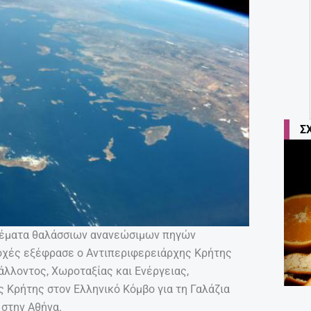
Σ
 θέματα θαλάσσιων ανανεώσιμων πηγών
ιοχές εξέφρασε ο Αντιπεριφερειάρχης Κρήτης
άλλοντος, Χωροταξίας και Ενέργειας,
 Κρήτης στον Ελληνικό Κόμβο για τη Γαλάζια
 στην Αθήνα.