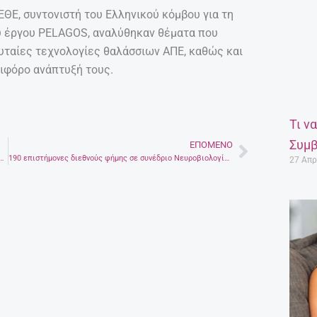
ΘΕ, συντονιστή του Ελληνικού κόμβου για τη
ου έργου PELAGOS, αναλύθηκαν θέματα που
ευταίες τεχνολογίες θαλάσσιων ΑΠΕ, καθώς και
ιφόρο ανάπτυξή τους.
Τι ν
Συμβ
ΕΠΌΜΕΝΟ
Next
ίδα για τη σχολική ενδυνάμωση στο Ηράκλειο
190 επιστήμονες διεθνούς φήμης σε συνέδριο Νευροβιολογίας στο Φόδελε
27 Απρ