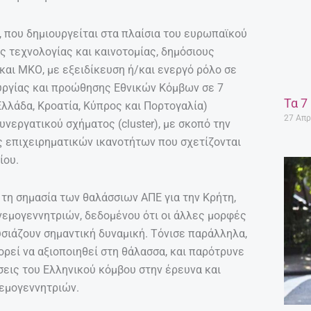
, που δημιουργείται στα πλαίσια του ευρωπαϊκού
ς τεχνολογίας και καινοτομίας, δημόσιους
και ΜΚΟ, με εξειδίκευση ή/και ενεργό ρόλο σε
υργίας και προώθησης Εθνικών Κόμβων σε 7
Τα 7
 Ελλάδα, Κροατία, Κύπρος και Πορτογαλία)
27 Απρ
νεργατικού σχήματος (cluster), με σκοπό την
ς επιχειρηματικών ικανοτήτων που σχετίζονται
ίου.
τη σημασία των θαλάσσιων ΑΠΕ για την Κρήτη,
νεμογεννητριών, δεδομένου ότι οι άλλες μορφές
υσιάζουν σημαντική δυναμική. Τόνισε παράλληλα,
πορεί να αξιοποιηθεί στη θάλασσα, και παρότρυνε
εις του Ελληνικού κόμβου στην έρευνα και
εμογεννητριών.