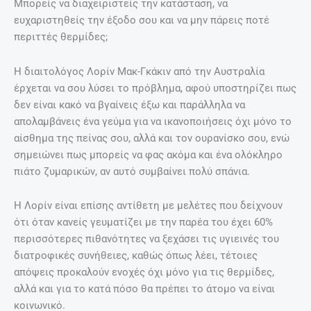
Μπορείς να διαχειριστείς την κατάσταση, να
ευχαριστηθείς την έξοδο σου και να μην πάρεις ποτέ
περιττές θερμίδες;
Η διαιτολόγος Λορίν Μακ-Γκάκιν από την Αυστραλία
έρχεται να σου λύσει το πρόβλημα, αφού υποστηρίζει πως
δεν είναι κακό να βγαίνεις έξω και παράλληλα να
απολαμβάνεις ένα γεύμα για να ικανοποιήσεις όχι μόνο το
αίσθημα της πείνας σου, αλλά και τον ουρανίσκο σου, ενώ
σημειώνει πως μπορείς να φας ακόμα και ένα ολόκληρο
πιάτο ζυμαρικών, αν αυτό συμβαίνει πολύ σπάνια.
Η Λορίν είναι επίσης αντίθετη με μελέτες που δείχνουν
ότι όταν κανείς γευματίζει με την παρέα του έχει 60%
περισσότερες πιθανότητες να ξεχάσει τις υγιεινές του
διατροφικές συνήθειες, καθώς όπως λέει, τέτοιες
απόψεις προκαλούν ενοχές όχι μόνο για τις θερμίδες,
αλλά και για το κατά πόσο θα πρέπει το άτομο να είναι
κοινωνικό.