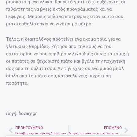
μπισκότο ή ένα γλυκό. Και αυτό γιατί τότε αυξάνονται οι
πιθανότητες να βγεις εκτός προγράμματος και να
ξεφύγεις. Μπορείς απλά να επιτρέψεις στον εαυτό σου
μια ατασθαλία αρκεί να γίνεται με μέτρο.
Τέλος, η διαιτολόγος προτείνει ένα ακόμα τρικ, για να
γλιτώσεις θερμίδες. Ζήτησε από την κουζίνα του
εστιατορίου να σου σερβίρουν λιχουδιές όπως τα τσιπς ή
οι πατάτες σε ξεχωριστό πιάτο και βγάλε την παχυντική
σος από τη σαλάτα σου. Αν την έχεις σε ένα μικρό μπολ
δίπλα από το πιάτο σου, καταναλώνεις μικρότερη
ποσότητα.
Πηγή: bovary.gr
ΠΡΟΗΓΟΎΜΕΝΟ
ΕΠΌΜΕΝΟ
Prev
Nex
Εκφοβισμός και παρενοχλήσεις στο χώρο εργασίας. Το εργασιακό Μπούλινγκ
Μικρές απολαύσεις που κάνουν μια γυναίκα ευτυχισμένη