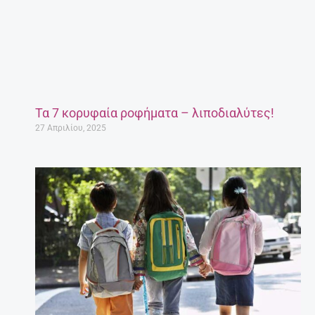
Τα 7 κορυφαία ροφήματα – λιποδιαλύτες!
27 Απριλίου, 2025