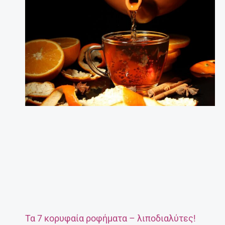
Τα 7 κορυφαία ροφήματα – λιποδιαλύτες!