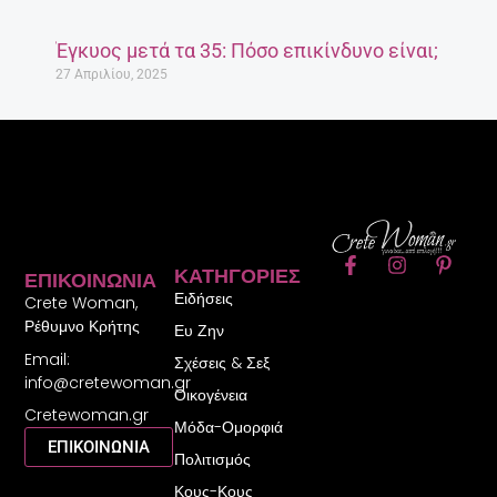
Έγκυος μετά τα 35: Πόσο επικίνδυνο είναι;
27 Απριλίου, 2025
F
I
P
ΚΑΤΗΓΟΡΊΕΣ
ΕΠΙΚΟΙΝΩΝΊΑ
a
n
i
Ειδήσεις
c
s
n
Crete Woman,
e
t
t
Ρέθυμνο Κρήτης
Ευ Ζην
b
a
e
Email:
o
g
r
Σχέσεις & Σεξ
o
r
e
info@cretewoman.gr
Οικογένεια
k
a
s
Cretewoman.gr
-
m
t
Μόδα-Ομορφιά
f
-
ΕΠΙΚΟΙΝΩΝΙΑ
Πολιτισμός
p
Κους-Κους