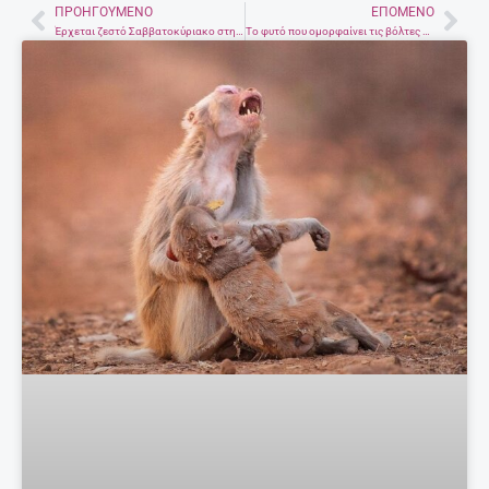
ΠΡΟΗΓΟΎΜΕΝΟ
ΕΠΌΜΕΝΟ
Prev
Nex
Έρχεται ζεστό Σαββατοκύριακο στην Κρήτη
Το φυτό που ομορφαίνει τις βόλτες μας στην Κρήτη – Τι είναι τα κίτρινα μπιλάκια στις άκρες των δρόμων