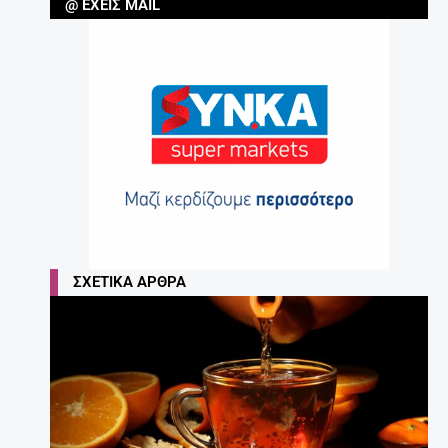
@ ΈΧΕΙΣ MAIL
ΣΧΕΤΙΚΆ ΆΡΘΡΑ