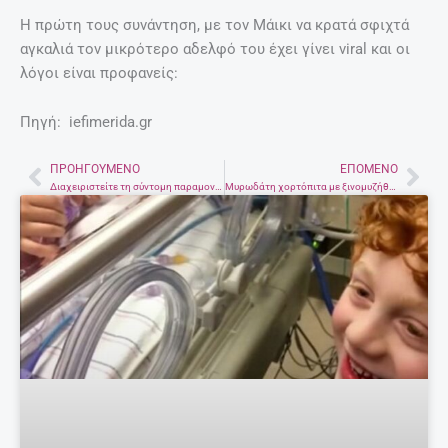
Η πρώτη τους συνάντηση, με τον Μάικι να κρατά σφιχτά
αγκαλιά τον μικρότερο αδελφό του έχει γίνει viral και οι
λόγοι είναι προφανείς:
Πηγή: iefimerida.gr
ΠΡΟΗΓΟΎΜΕΝΟ
ΕΠΌΜΕΝΟ
Prev
Nex
Διαχειριστείτε τη σύντομη παραμονή του παιδιού στο νοσοκομείο
Μυρωδάτη χορτόπιτα με ξινομυζήθρα