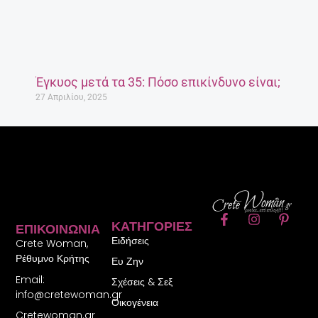
Έγκυος μετά τα 35: Πόσο επικίνδυνο είναι;
27 Απριλίου, 2025
F
I
P
ΚΑΤΗΓΟΡΊΕΣ
ΕΠΙΚΟΙΝΩΝΊΑ
a
n
i
Ειδήσεις
c
s
n
Crete Woman,
e
t
t
Ρέθυμνο Κρήτης
Ευ Ζην
b
a
e
Email:
o
g
r
Σχέσεις & Σεξ
o
r
e
info@cretewoman.gr
Οικογένεια
k
a
s
Cretewoman.gr