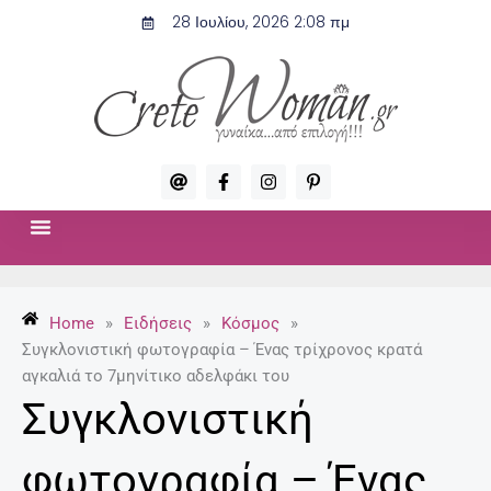
Μετάβαση
28 Ιουλίου, 2026 2:08 πμ
στο
περιεχόμενο
A
F
I
P
t
a
n
i
c
s
n
e
t
t
b
a
e
o
g
r
ΣΧΈΣΕΙΣ & ΣΕΞ
ΜΌΔΑ-ΟΜΟΡΦΙΆ
o
r
e
k
a
s
-
m
t
Home
»
Ειδήσεις
»
Κόσμος
»
f
-
p
Συγκλονιστική φωτογραφία – Ένας τρίχρονος κρατά
αγκαλιά το 7μηνίτικο αδελφάκι του
Συγκλονιστική
φωτογραφία – Ένας