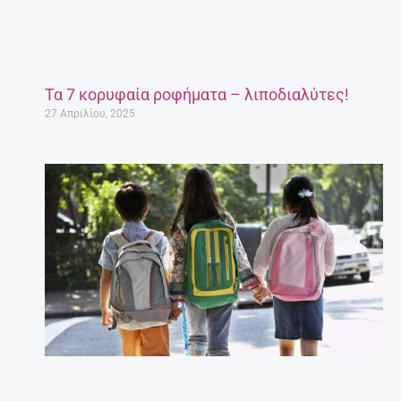
Τα 7 κορυφαία ροφήματα – λιποδιαλύτες!
27 Απριλίου, 2025