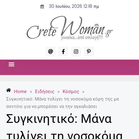
Μετάβαση
30 Ιουλίου, 2026 12:18 πμ
στο
περιεχόμενο
A
F
I
P
t
a
n
i
c
s
n
e
t
t
b
a
e
o
g
r
ΣΧΈΣΕΙΣ & ΣΕΞ
ΜΌΔΑ-ΟΜΟΡΦΙΆ
o
r
e
k
a
s
-
m
t
Home
»
Ειδήσεις
»
Κόσμος
»
f
-
p
Συγκινητικό: Μάνα τυλίγει τη νοσοκόμα κόρη της με
σεντόνι για να μπορέσει να την αγκαλιάσει
Συγκινητικό: Μάνα
τυλίγει τη νοσοκόμα