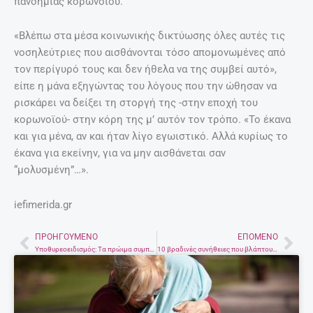
πανδημίας κορωνοϊού.
«Βλέπω στα μέσα κοινωνικής δικτύωσης όλες αυτές τις
νοσηλεύτριες που αισθάνονται τόσο απομονωμένες από
τον περίγυρό τους και δεν ήθελα να της συμβεί αυτό»,
είπε η μάνα εξηγώντας του λόγους που την ώθησαν να
ρισκάρει να δείξει τη στοργή της -στην εποχή του
κορωνοϊού- στην κόρη της μ’ αυτόν τον τρόπο. «Το έκανα
και για μένα, αν και ήταν λίγο εγωιστικό. Αλλά κυρίως το
έκανα για εκείνην, για να μην αισθάνεται σαν
“μολυσμένη”…».
iefimerida.gr
ΠΡΟΗΓΟΎΜΕΝΟ
ΕΠΌΜΕΝΟ
Prev
Nex
Υποθυρεοειδισμός: Τα πρώιμα συμπτώματα που συνήθως αγνοούμε
10 βραδινές συνήθειες που βλάπτουν την επιδερμίδα μας