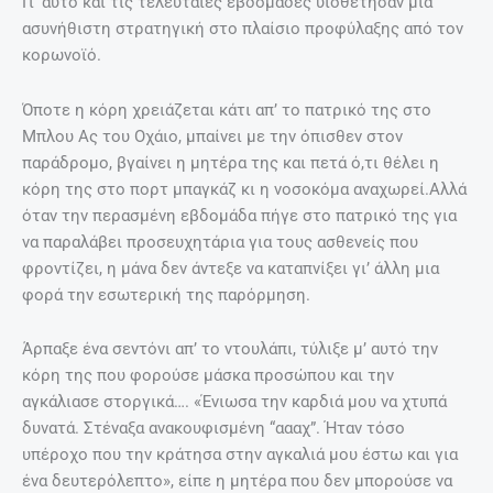
Γι’ αυτό και τις τελευταίες εβδομάδες υιοθέτησαν μια
ασυνήθιστη στρατηγική στο πλαίσιο προφύλαξης από τον
κορωνοϊό.
Όποτε η κόρη χρειάζεται κάτι απ’ το πατρικό της στο
Μπλου Ας του Οχάιο, μπαίνει με την όπισθεν στον
παράδρομο, βγαίνει η μητέρα της και πετά ό,τι θέλει η
κόρη της στο πορτ μπαγκάζ κι η νοσοκόμα αναχωρεί.Αλλά
όταν την περασμένη εβδομάδα πήγε στο πατρικό της για
να παραλάβει προσευχητάρια για τους ασθενείς που
φροντίζει, η μάνα δεν άντεξε να καταπνίξει γι’ άλλη μια
φορά την εσωτερική της παρόρμηση.
Άρπαξε ένα σεντόνι απ’ το ντουλάπι, τύλιξε μ’ αυτό την
κόρη της που φορούσε μάσκα προσώπου και την
αγκάλιασε στοργικά…. «Ένιωσα την καρδιά μου να χτυπά
δυνατά. Στέναξα ανακουφισμένη “αααχ”. Ήταν τόσο
υπέροχο που την κράτησα στην αγκαλιά μου έστω και για
ένα δευτερόλεπτο», είπε η μητέρα που δεν μπορούσε να