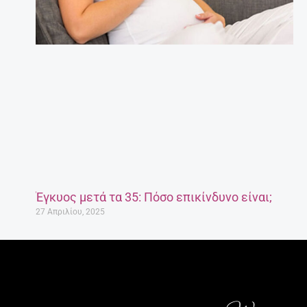
Έγκυος μετά τα 35: Πόσο επικίνδυνο είναι;
27 Απριλίου, 2025