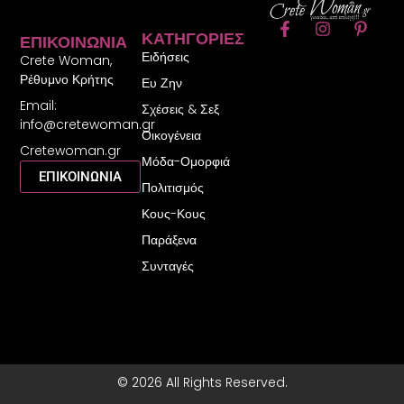
F
I
P
ΚΑΤΗΓΟΡΊΕΣ
ΕΠΙΚΟΙΝΩΝΊΑ
a
n
i
Ειδήσεις
c
s
n
Crete Woman,
e
t
t
Ρέθυμνο Κρήτης
Ευ Ζην
b
a
e
Email:
o
g
r
Σχέσεις & Σεξ
o
r
e
info@cretewoman.gr
Οικογένεια
k
a
s
Cretewoman.gr
-
m
t
Μόδα-Ομορφιά
f
-
ΕΠΙΚΟΙΝΩΝΙΑ
Πολιτισμός
p
Κους-Κους
Παράξενα
Συνταγές
© 2026 All Rights Reserved.