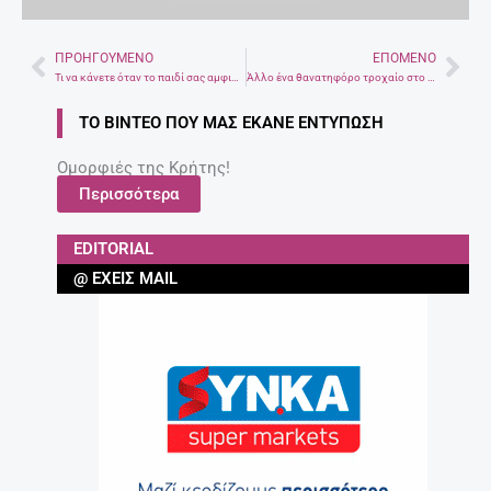
ΠΡΟΗΓΟΎΜΕΝΟ
ΕΠΌΜΕΝΟ
Prev
Nex
Τι να κάνετε όταν το παιδί σας αμφισβητεί έντονα
Άλλο ένα θανατηφόρο τροχαίο στο δρόμο Ρέθυμνο-Χανιά
ΤΟ ΒΊΝΤΕΟ ΠΟΥ ΜΑΣ ΈΚΑΝΕ ΕΝΤΎΠΩΣΗ
Ομορφιές της Κρήτης!
Περισσότερα
EDITORIAL
@ ΈΧΕΙΣ MAIL