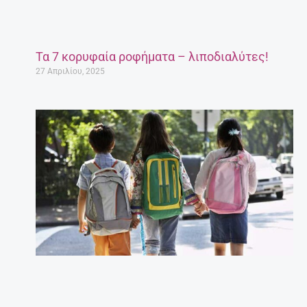
Τα 7 κορυφαία ροφήματα – λιποδιαλύτες!
27 Απριλίου, 2025