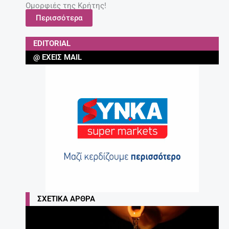
Ομορφιές της Κρήτης!
Περισσότερα
EDITORIAL
@ ΈΧΕΙΣ MAIL
ΣΧΕΤΙΚΆ ΆΡΘΡΑ