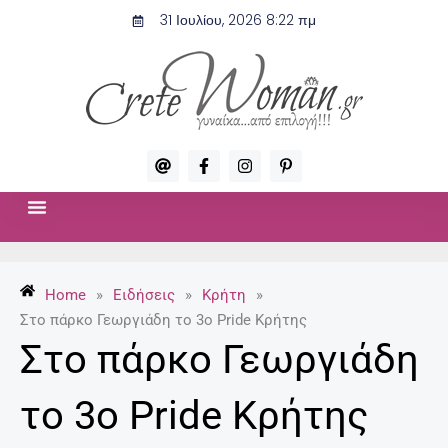
Μετάβαση
31 Ιουλίου, 2026 8:22 πμ
στο
περιεχόμενο
A
F
I
P
t
a
n
i
c
s
n
e
t
t
b
a
e
o
g
r
ΣΧΈΣΕΙΣ & ΣΕΞ
ΜΌΔΑ-ΟΜΟΡΦΙΆ
o
r
e
k
a
s
-
m
t
Home
»
Ειδήσεις
»
Κρήτη
»
f
-
p
Στο πάρκο Γεωργιάδη το 3ο Pride Κρήτης
Στο πάρκο Γεωργιάδη
το 3ο Pride Κρήτης