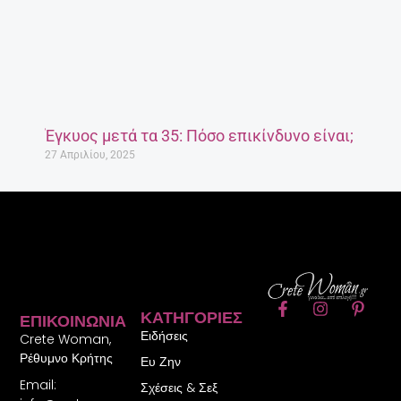
Έγκυος μετά τα 35: Πόσο επικίνδυνο είναι;
27 Απριλίου, 2025
F
I
P
ΚΑΤΗΓΟΡΊΕΣ
ΕΠΙΚΟΙΝΩΝΊΑ
a
n
i
Ειδήσεις
c
s
n
Crete Woman,
e
t
t
Ρέθυμνο Κρήτης
Ευ Ζην
b
a
e
Email:
o
g
r
Σχέσεις & Σεξ