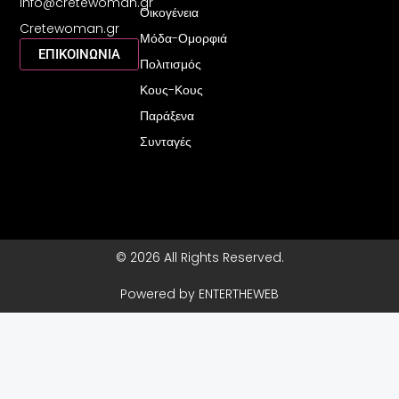
o
r
e
info@cretewoman.gr
Οικογένεια
k
a
s
Cretewoman.gr
-
m
t
Μόδα-Ομορφιά
f
-
ΕΠΙΚΟΙΝΩΝΙΑ
Πολιτισμός
p
Κους-Κους
Παράξενα
Συνταγές
© 2026 All Rights Reserved.
Powered by ENTERTHEWEB