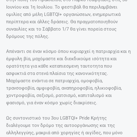
Ιουνίου και 1η Ιουλίου. Το φεστιβάλ θα περιλαμβάνει
ομιλίες από μέλη LGBTQI+ οργανώσεων, ενημερωτικά
περίπτερα και άλλες δράσεις. Θα πραγματοποιηθούν
συναυλίες και το Σάββατο 1/7 θα γίνει πορεία στους
δρόμους της πόλης.
Απέναντι σε έναν κόσμο όπου κυριαρχεί η πατριαρχία και η
έμφυλη βία, μαχόμαστε και διεκδικούμε ισότητα και
ορατότητα για κάθε καταπιεσμενη ταυτοτητα που
ασφυκτιά στα στενά πλαίσια της κανονικότητας.
Μαχόμαστε ενάντια σε πατριαρχία, ομοφοβία,
τρανσοφοβία, αμφιφοβία, αναπηροφοβία, ηλικιοφοβία,
χοντροφοβία, σεξισμό, ρατσισμό, καπιταλισμό και
φασισμό, για έναν κόσμο χωρίς διακρίσεις.
Ως συντονιστικό του 3ου LGBTQI+ Pride Κρήτης
διαλέγουμε τον δρόμο της αυτοοργάνωσης και της
αλληλεγγύης, μακριά από χορηγίες ή αιγίδες, που μόνο