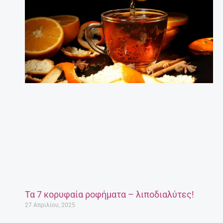
Τα 7 κορυφαία ροφήματα – λιποδιαλύτες!
27 Απριλίου, 2025