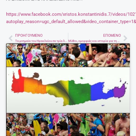
https://www.facebook.com/xristos.konstantinidis.7/videos/10
autoplay_reason=ugc_default_allowed&video_container_type=1
ΠΡΟΗΓΟΎΜΕΝΟ
ΕΠΌΜΕΝΟ
Prev
Nex
Τα μνημεία του Ηρακλείου σε τρία λεπτά – Εκπληκτικό βίντεο του δασκάλου Χρήστου Κωνσταντινίδη
Μύθοι, ομορφιές και ιστορία για τη Ντία “ζωντανεύουν” σε ειδική εκδήλωση