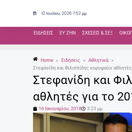
Μετάβαση
στο
10 Ιουλίου, 2026 7:52 μμ
περιεχόμενο
ΕΙΔΉΣΕΙΣ
ΕΥ ΖΗΝ
ΣΧΈΣΕΙΣ & ΣΕΞ
ΟΙΚΟ
Home
»
Ειδήσεις
»
Αθλητικά
»
Στεφανίδη και Φιλιππίδης κορυφαίοι αθλητές
Στεφανίδη και Φι
αθλητές για το 20
16 Ιανουαρίου, 2018
3:23 μμ