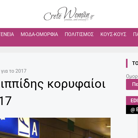
ΓΈΝΕΙΑ
ΜΌΔΑ-ΟΜΟΡΦΙΆ
ΠΟΛΙΤΙΣΜΌΣ
ΚΟΥΣ-ΚΟΥΣ
Π
ΤΟ
 για το 2017
Ομορ
λιππίδης κορυφαίοι
Πε
17
ED
@ 