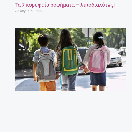
Τα 7 κορυφαία ροφήματα – λιποδιαλύτες!
27 Απριλίου, 2025