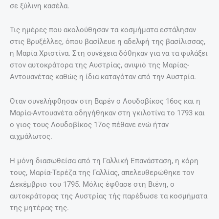
σε ξύλινη κασέλα.
Τις ημέρες που ακολούθησαν τα κοσμήματα εστάλησαν
στις Βρυξέλλες, όπου βασίλευε η αδελφή της βασίλισσας,
η Μαρία Χριστίνα. Στη συνέχεια δόθηκαν για να τα φυλάξει
στον αυτοκράτορα της Αυστρίας, ανιψιό της Μαρίας-
Αντουανέτας καθώς η ίδια καταγόταν από την Αυστρία.
Όταν συνελήφθησαν στη Βαρέν ο Λουδοβίκος 16ος και η
Μαρία-Αντουανέτα οδηγήθηκαν στη γκιλοτίνα το 1793 και
ο γιος τους Λουδοβίκος 17ος πέθανε ενώ ήταν
αιχμάλωτος.
Η μόνη διασωθείσα από τη Γαλλική Επανάσταση, η κόρη
τους, Μαρία-Τερέζα της Γαλλίας, απελευθερώθηκε τον
Δεκέμβριο του 1795. Μόλις έφθασε στη Βιένη, ο
αυτοκράτορας της Αυστρίας τής παρέδωσε τα κοσμήματα
της μητέρας της.