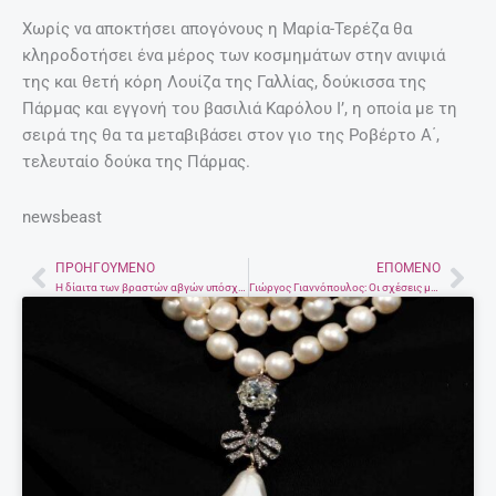
Χωρίς να αποκτήσει απογόνους η Μαρία-Τερέζα θα
κληροδοτήσει ένα μέρος των κοσμημάτων στην ανιψιά
της και θετή κόρη Λουίζα της Γαλλίας, δούκισσα της
Πάρμας και εγγονή του βασιλιά Καρόλου Ι’, η οποία με τη
σειρά της θα τα μεταβιβάσει στον γιο της Ροβέρτο Α΄,
τελευταίο δούκα της Πάρμας.
newsbeast
ΠΡΟΗΓΟΎΜΕΝΟ
ΕΠΌΜΕΝΟ
Prev
Nex
Η δίαιτα των βραστών αβγών υπόσχεται απώλεια 10 κιλών σε χρόνο ρεκόρ
Γιώργος Γιαννόπουλος: Οι σχέσεις με μικρότερες γυναίκες, η απιστία και ο γάμος