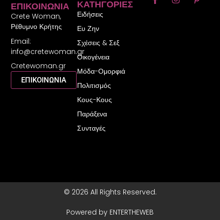
ΚΑΤΗΓΟΡΊΕΣ
ΕΠΙΚΟΙΝΩΝΊΑ
a
n
i
Ειδήσεις
c
s
n
Crete Woman,
e
t
t
Ρέθυμνο Κρήτης
Ευ Ζην
b
a
e
Email:
o
g
r
Σχέσεις & Σεξ
o
r
e
info@cretewoman.gr
Οικογένεια
k
a
s
Cretewoman.gr
-
m
t
Μόδα-Ομορφιά
f
-
ΕΠΙΚΟΙΝΩΝΙΑ
Πολιτισμός
p
Κους-Κους
Παράξενα
Συνταγές
© 2026 All Rights Reserved.
Powered by ENTERTHEWEB