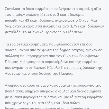
Συνολικά τα δέκα κομμάτια που βγήκαν στο σφυρί, η αξία
των οποίων υπολογιζόταν στα 3 εκατ. δολάρια,
πωλήθηκαν 43 εκατ. δολάρια, ανακοίνωσε ο Οίκος. Μια
διαμαντένια καρφίτσα πουλήθηκε αντί 1,75 εκατ. δολαρίων
μεταδίδει το Αθηναϊκό Πρακτορείο Ειδήσεων.
Τα εξαιρετικά κοσμήματα, που φυλάσσονταν επί δύο
αιώνες μακριά από τα φώτα της δημοσιότητας, ανήκαν σε
συλλογή που προερχόταν από τον Οίκο των Βουρβόνων-
Πάρμας. Η δημοπρασία περιελάμβανε επίσης κομμάτια
που ανήκαν στον βασιλιά Κάρολο Ι’, στους αρχιδούκες της
Αυστρίας και στους δούκες της Πάρμας.
Ανάμεσα στα άλλα σημαντικά κομμάτια της συλλογής της
βασίλισσας υπήρχαν υπέροχα σκουλαρίκια διακοσμημένα
με φυσικά μαργαριτάρια, όπως και μια ιδιαίτερη καρφίτσα
που χρονολογείται στα τέλη του 18ου αιώνα
διακοσμημένη με ένα υπέροχο κίτρινο διαμάντι: ο