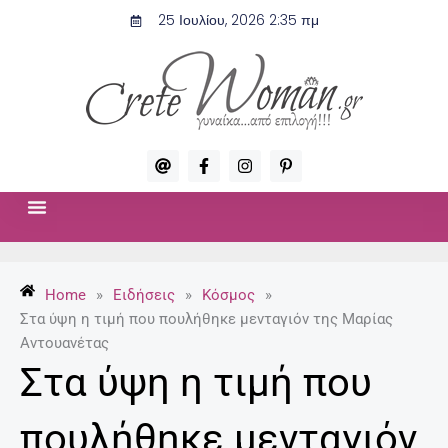
Μετάβαση
25 Ιουλίου, 2026 2:35 πμ
στο
περιεχόμενο
A
F
I
P
t
a
n
i
c
s
n
e
t
t
b
a
e
o
g
r
ΣΧΈΣΕΙΣ & ΣΕΞ
ΜΌΔΑ-ΟΜΟΡΦΙΆ
o
r
e
k
a
s
-
m
t
Home
»
Ειδήσεις
»
Κόσμος
»
f
-
p
Στα ύψη η τιμή που πουλήθηκε μενταγιόν της Μαρίας
Αντουανέτας
Στα ύψη η τιμή που
πουλήθηκε μενταγιόν