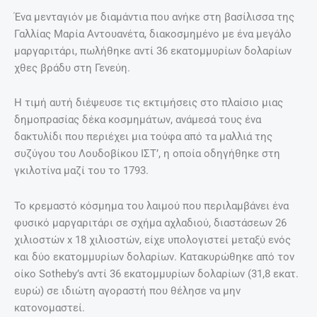
Ένα μενταγιόν με διαμάντια που ανήκε στη βασίλισσα της
Γαλλίας Μαρία Αντουανέτα, διακοσμημένο με ένα μεγάλο
μαργαριτάρι, πωλήθηκε αντί 36 εκατομμυρίων δολαρίων
χθες βράδυ στη Γενεύη.
Η τιμή αυτή διέψευσε τις εκτιμήσεις στο πλαίσιο μιας
δημοπρασίας δέκα κοσμημάτων, ανάμεσά τους ένα
δακτυλίδι που περιέχει μια τούφα από τα μαλλιά της
συζύγου του Λουδοβίκου ΙΣΤ’, η οποία οδηγήθηκε στη
γκιλοτίνα μαζί του το 1793.
Το κρεμαστό κόσμημα του λαιμού που περιλαμβάνει ένα
φυσικό μαργαριτάρι σε σχήμα αχλαδιού, διαστάσεων 26
χιλιοστών x 18 χιλιοστών, είχε υπολογιστεί μεταξύ ενός
και δύο εκατομμυρίων δολαρίων. Κατακυρώθηκε από τον
οίκο Sotheby’s αντί 36 εκατομμυρίων δολαρίων (31,8 εκατ.
ευρώ) σε ιδιώτη αγοραστή που θέλησε να μην
κατονομαστεί.