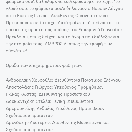
φάρμακό σου’, θα θέλαμε να καθιερώσουμε το εξής: ‘το
γλυκό σου, το φάρμακό σου’» δηλώνουν ο Ναρσέν Λένγκα
και ο Κώστας Γκίκας , Διευθυντές Οικονομικών και
Προσωπικού αντίστοιχα. Αυτό φαίνεται ότι είναι και το
όραμα της δραστήριας ομάδας του Εσπερινού Γυμνασίου
Ηρακλείου, όπως δείχνει και το όνομα που διάλεξαν για
την εταιρεία τους: ΑΜΒΡΟΣΙΑ, όπως την τροφή των
αθανάτων!
Ομάδα των επιχειρηματιών-μαθητών:
Ανδρουλάκη Χρυσούλα: Διευθύντρια Ποιοτικού Ελέγχου
Αποστολάκης Γιώργος: Υπεύθυνος Προμηθειών
Γκίκας Κώστας: Διευθυντής Προσωπικού
Δουκιαντζάκη Στέλλα: Γενική Διευθύντρια
Δραμουντάνης Ανδρέας:Υπεύθυνος Προμηθειών,
Σχεδιασμού προϊόντος
Δρανδάκης Λευτέρης: Διευθυντής Μάρκετινγκ και
Σχεδιασμού προϊόντος