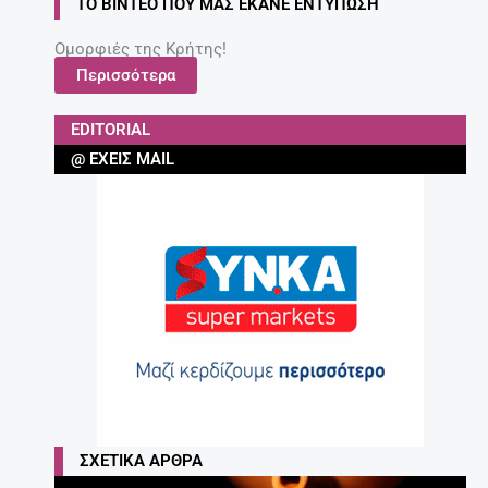
ΤΟ ΒΊΝΤΕΟ ΠΟΥ ΜΑΣ ΈΚΑΝΕ ΕΝΤΎΠΩΣΗ
Ομορφιές της Κρήτης!
Περισσότερα
EDITORIAL
@ ΈΧΕΙΣ MAIL
ΣΧΕΤΙΚΆ ΆΡΘΡΑ