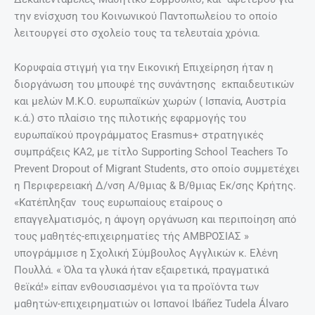
την ενίσχυση του Κοινωνικού Παντοπωλείου το οποίο
λειτουργεί στο σχολείο τους τα τελευταία χρόνια.
Κορυφαία στιγμή για την Εικονική Επιχείρηση ήταν η
διοργάνωση του μπουφέ της συνάντησης εκπαιδευτικών
και μελών Μ.Κ.Ο. ευρωπαϊκών χωρών ( Ισπανία, Αυστρία
κ.ά.) στο πλαίσιο της πιλοτικής εφαρμογής του
ευρωπαϊκού προγράμματος Erasmus+ στρατηγικές
συμπράξεις ΚΑ2, με τίτλο Supporting School Teachers To
Prevent Dropout of Migrant Students, στο οποίο συμμετέχει
η Περιφερειακή Δ/νση Α/θμιας & Β/θμιας Εκ/σης Κρήτης.
«Κατέπληξαν τους ευρωπαίους εταίρους ο
επαγγελματισμός, η άψογη οργάνωση και περιποίηση από
τους μαθητές-επιχειρηματίες τής ΑΜΒΡΟΣΙΑΣ »
υπογράμμισε η Σχολική Σύμβουλος Αγγλικών κ. Ελένη
Πουλλά. « Όλα τα γλυκά ήταν εξαιρετικά, πραγματικά
θεϊκά!» είπαν ενθουσιασμένοι για τα προϊόντα των
μαθητών-επιχειρηματιών οι Ισπανοί Ibáñez Tudela Álvaro