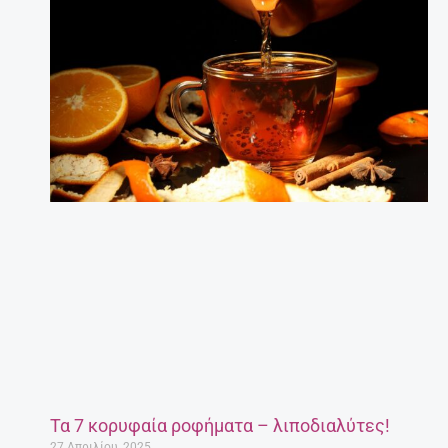
Τα 7 κορυφαία ροφήματα – λιποδιαλύτες!
27 Απριλίου, 2025