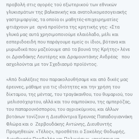
προβολή στις αγορές τού εξωτερικού των εθνικών
γλυκισμάτων της βαλκανικής και ανατολικομεσογειακής
γαστριμαργίας, τα οποία οι μαθητές-επιχειρηματίες
φτιάχνουν με αγνά προϊόντα της κρητικής γης: «Στα
γλυκά μας αυτά χρησιμοποιούμε ελαιόλαδο, μέλι και
εσπεριδοειδή που παράγουμε εμείς οι ίδιοι, βότανα και
μυρωδικά που μαζεύουμε από τα βουνά της Κρήτης» λένε
οι Δρανδάκης Λευτέρης και Δραμουντάνης Ανδρέας που
ασχολούνται με τον Σχεδιασμό προϊόντος.
«Από διαλέξεις που παρακολουθήσαμε και από δικές μας
έρευνες, μάθαμε για τις ιδιότητες και την χρήση του
δίκταμου, της μέντας, του τραγάκανθου, του θυμαριού, του
μελισσόχορτου, αλλά και του σαμπούκου, της αμπερόζας,
του παπαρουνόσπορου, του αγριοκύμινου, και άλλων
βοτάνων τονίζουν η Διευθύντρια Έρευνας Παπαδογιαννάκη
Φλώρα και ο Ζερβουδάκης Αντώνης, Διευθυντής
Προμηθειών. «Τέλος», προσθέτει ο Σοκόλης Θοδωρής,