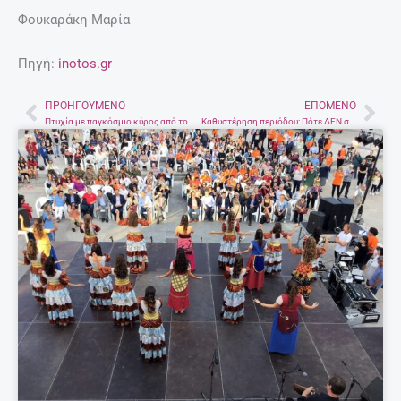
Φουκαράκη Μαρία
Πηγή:
inotos.gr
ΠΡΟΗΓΟΎΜΕΝΟ
ΕΠΌΜΕΝΟ
Prev
Nex
Πτυχία με παγκόσμιο κύρος από το Πανεπιστήμιο Κρήτης – Άλλα πέντε ελληνικά στη λίστα
Καθυστέρηση περιόδου: Πότε ΔΕΝ σημαίνει εγκυμοσύνη