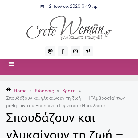
Μετάβαση
21 Ιουλίου, 2026 9:49 πμ
στο
περιεχόμενο
A
F
I
P
t
a
n
i
c
s
n
e
t
t
b
a
e
o
g
r
ΣΧΈΣΕΙΣ & ΣΕΞ
ΜΌΔΑ-ΟΜΟΡΦΙΆ
o
r
e
k
a
s
-
m
t
Home
»
Ειδήσεις
»
Κρήτη
»
f
-
p
Σπουδάζουν και γλυκαίνουν τη ζωή – Η “Αμβροσία” των
μαθητών του Εσπερινού Γυμνασίου Ηρακλείου
Σπουδάζουν και
γλυκαίνουν τη ζωή –