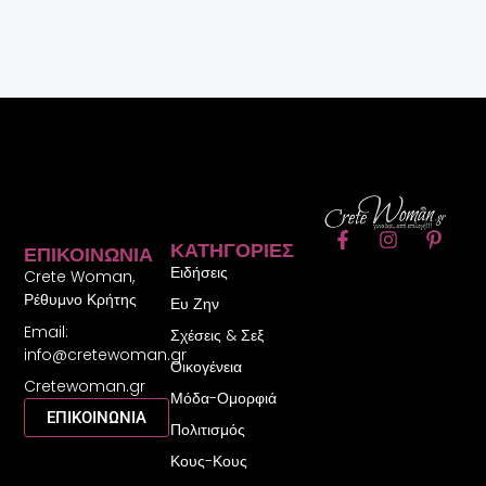
F
I
P
ΚΑΤΗΓΟΡΊΕΣ
ΕΠΙΚΟΙΝΩΝΊΑ
a
n
i
Ειδήσεις
c
s
n
Crete Woman,
e
t
t
Ρέθυμνο Κρήτης
Ευ Ζην
b
a
e
Email:
o
g
r
Σχέσεις & Σεξ
o
r
e
info@cretewoman.gr
Οικογένεια
k
a
s
Cretewoman.gr
-
m
t
Μόδα-Ομορφιά
f
-
ΕΠΙΚΟΙΝΩΝΙΑ
Πολιτισμός
p
Κους-Κους