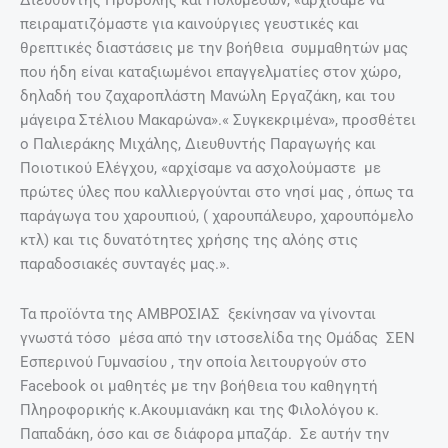
Διευθυντής Προβολής και Πολυμέσων, «αρχίσαμε να
πειραματιζόμαστε για καινούργιες γευστικές και
θρεπτικές διαστάσεις με την βοήθεια συμμαθητών μας
που ήδη είναι καταξιωμένοι επαγγελματίες στον χώρο,
δηλαδή του ζαχαροπλάστη Μανώλη Εργαζάκη, και του
μάγειρα Στέλιου Μακαρώνα».« Συγκεκριμένα», προσθέτει
ο Παλιεράκης Μιχάλης, Διευθυντής Παραγωγής και
Ποιοτικού Ελέγχου, «αρχίσαμε να ασχολούμαστε με
πρώτες ύλες που καλλιεργούνται στο νησί μας , όπως τα
παράγωγα του χαρουπιού, ( χαρουπάλευρο, χαρουπόμελο
κτλ) και τις δυνατότητες χρήσης της αλόης στις
παραδοσιακές συνταγές μας.».
Τα προϊόντα της ΑΜΒΡΟΣΙΑΣ ξεκίνησαν να γίνονται
γνωστά τόσο μέσα από την ιστοσελίδα της Ομάδας ΣΕΝ
Εσπερινού Γυμνασίου , την οποία λειτουργούν στο
Facebook οι μαθητές με την βοήθεια του καθηγητή
Πληροφορικής κ.Ακουμιανάκη και της Φιλολόγου κ.
Παπαδάκη, όσο και σε διάφορα μπαζάρ. Σε αυτήν την