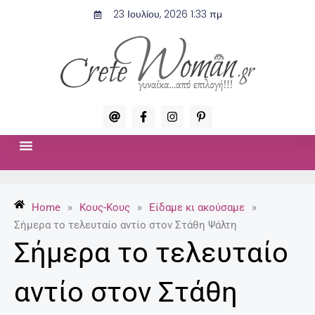
Μετάβαση
23 Ιουλίου, 2026 1:33 πμ
στο
περιεχόμενο
A
F
I
P
t
a
n
i
c
s
n
e
t
t
b
a
e
o
g
r
ΣΧΈΣΕΙΣ & ΣΕΞ
ΜΌΔΑ-ΟΜΟΡΦΙΆ
o
r
e
k
a
s
-
m
t
Home
»
Κους-Κους
»
Είδαμε κι ακούσαμε
»
f
-
p
Σήμερα το τελευταίο αντίο στον Στάθη Ψάλτη
Σήμερα το τελευταίο
αντίο στον Στάθη