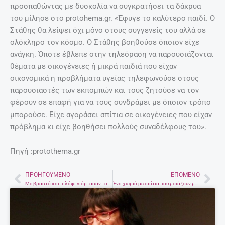
προσπαθώντας με δυσκολία να συγκρατήσει τα δάκρυα
του μίλησε στο protohema.gr. «Έφυγε το καλύτερο παιδί. Ο
Στάθης θα λείψει όχι μόνο στους συγγενείς του αλλά σε
ολόκληρο τον κόσμο. Ο Στάθης βοηθούσε όποιον είχε
ανάγκη. Όποτε έβλεπε στην τηλεόραση να παρουσιάζονται
θέματα με οικογένειες ή μικρά παιδιά που είχαν
οικονομικά η προβλήματα υγείας τηλεφωνούσε στους
παρουσιαστές των εκπομπών και τους ζητούσε να τον
φέρουν σε επαφή για να τους συνδράμει με όποιον τρόπο
μπορούσε. Είχε αγοράσει σπίτια σε οικογένειες που είχαν
πρόβλημα κι είχε βοηθήσει πολλούς συναδέλφους του».
Πηγή :protothema.gr
ΠΡΟΗΓΟΎΜΕΝΟ
ΕΠΌΜΕΝΟ
Prev
Nex
Με βραστό και πιλάφι γιόρτασαν τον Αη Γιώργη τον Καλαμιάρη στην Πλώρα – Φωτογραφίες
Ένα χωριό με σπίτια που μοιάζουν με αναποδογυρισμένα σκάφη