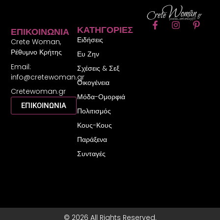
F
I
P
ΚΑΤΗΓΟΡΊΕΣ
ΕΠΙΚΟΙΝΩΝΊΑ
a
n
i
Ειδήσεις
c
s
n
Crete Woman,
e
t
t
Ρέθυμνο Κρήτης
Ευ Ζην
b
a
e
Email:
o
g
r
Σχέσεις & Σεξ
o
r
e
info@cretewoman.gr
Οικογένεια
k
a
s
Cretewoman.gr
-
m
t
Μόδα-Ομορφιά
f
-
ΕΠΙΚΟΙΝΩΝΙΑ
Πολιτισμός
p
Κους-Κους
Παράξενα
Συνταγές
© 2026 All Rights Reserved.