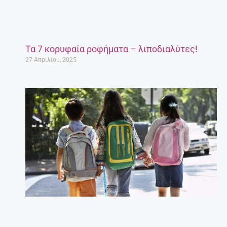
Τα 7 κορυφαία ροφήματα – λιποδιαλύτες!
27 Απριλίου, 2025