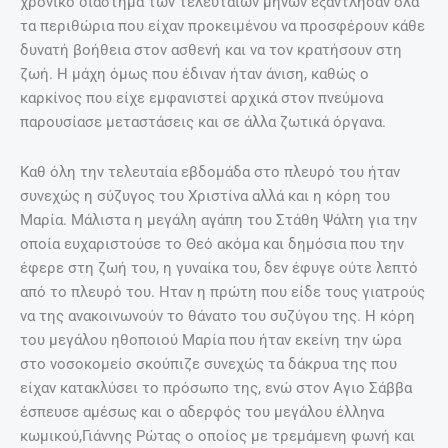
χρονικό διάστημα των τελευταίων μηνών εξάντλησαν όλα
τα περιθώρια που είχαν προκειμένου να προσφέρουν κάθε
δυνατή βοήθεια στον ασθενή και να τον κρατήσουν στη
ζωή. Η μάχη όμως που έδιναν ήταν άνιση, καθώς ο
καρκίνος που είχε εμφανιστεί αρχικά στον πνεύμονα
παρουσίασε μεταστάσεις και σε άλλα ζωτικά όργανα.
Καθ όλη την τελευταία εβδομάδα στο πλευρό του ήταν
συνεχώς η σύζυγος του Χριστίνα αλλά και η κόρη του
Μαρία. Μάλιστα η μεγάλη αγάπη του Στάθη Ψάλτη για την
οποία ευχαριστούσε το Θεό ακόμα και δημόσια που την
έφερε στη ζωή του, η γυναίκα του, δεν έφυγε ούτε λεπτό
από το πλευρό του. Ηταν η πρώτη που είδε τους γιατρούς
να της ανακοινωνούν το θάνατο του συζύγου της. Η κόρη
του μεγάλου ηθοποιού Μαρία που ήταν εκείνη την ώρα
στο νοσοκομείο σκούπιζε συνεχώς τα δάκρυα της που
είχαν κατακλύσει το πρόσωπο της, ενώ στον Αγιο Σάββα
έσπευσε αμέσως και ο αδερφός του μεγάλου έλληνα
κωμικού,Γιάννης Ρώτας ο οποίος με τρεμάμενη φωνή και