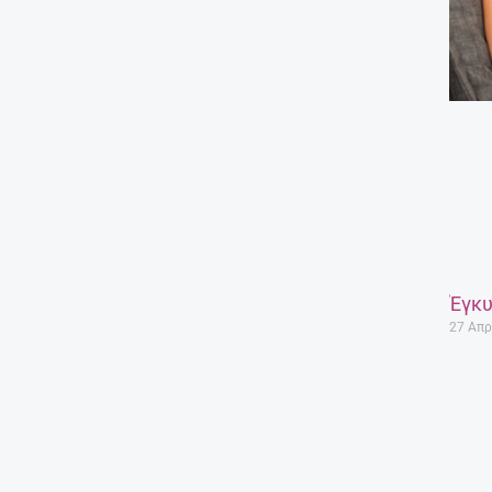
Έγκυ
27 Απρ