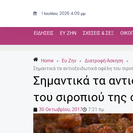
Μετάβαση
στο
1 Ιουλίου, 2026 4:09 μμ
περιεχόμενο
ΕΙΔΉΣΕΙΣ
ΕΥ ΖΗΝ
ΣΧΈΣΕΙΣ & ΣΕΞ
ΟΙΚΟ
Home
»
Ευ Ζην
»
Διατροφή-Άσκηση
»
Σημαντικά τα αντιοξειδωτικά οφέλη του σιρο
Σημαντικά τα αντ
του σιροπιού της
30 Οκτωβρίου, 2017
7:21 πμ