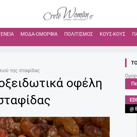
ΓΈΝΕΙΑ
ΜΌΔΑ-ΟΜΟΡΦΙΆ
ΠΟΛΙΤΙΣΜΌΣ
ΚΟΥΣ-ΚΟΥΣ
Π
ΤΟ
πιού της σταφίδας
Ομορ
ιοξειδωτικά οφέλη
Πε
 σταφίδας
ED
@ 