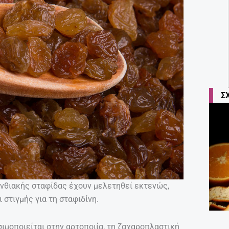
Σ
ρινθιακής σταφίδας έχουν μελετηθεί εκτενώς,
 στιγμής για τη σταφιδίνη.
σιμοποιείται στην αρτοποιία, τη ζαχαροπλαστική