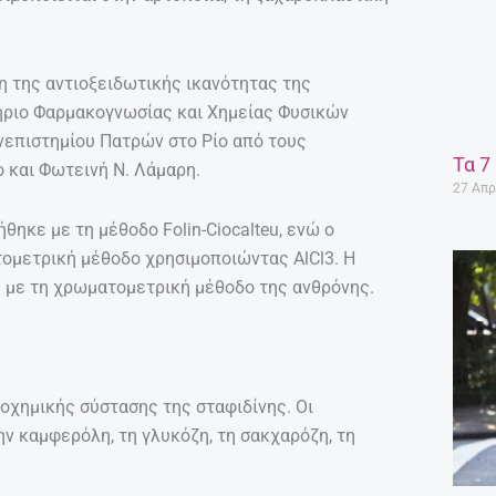
η της αντιοξειδωτικής ικανότητας της
ήριο Φαρμακογνωσίας και Χημείας Φυσικών
επιστημίου Πατρών στο Ρίο από τους
Τα 7
 και Φωτεινή Ν. Λάμαρη.
27 Απρ
ηκε με τη μέθοδο Folin-Ciocalteu, ενώ ο
ομετρική μέθοδο χρησιμοποιώντας ΑlCl3. Η
ε με τη χρωματομετρική μέθοδο της ανθρόνης.
οχημικής σύστασης της σταφιδίνης. Οι
ην καμφερόλη, τη γλυκόζη, τη σακχαρόζη, τη