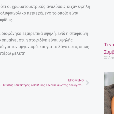
 ότι οι χρωματομετρικές αναλύσεις είχαν υψηλή
ολυφαινολικό περιεχόμενο το οποίο είναι
αφίδας.
 διαφάνηκε εξαιρετικά υψηλή, ενώ η σταφιδίνη
σημαίνει ότι η σταφιδίνη είναι υψηλής
Τι ν
ό για τον οργανισμό, και για το λόγο αυτό, όπως
Συμβ
αιτέρω μελέτη.
27 Απρ
ΕΠΌΜΕΝΟ
Next
χη! – Μητέρα από το Ηράκλειο δίνει το γάλα της σε μωρό που το χρειάζεται
Kώστας Τσικλιτήρας, ο θρυλικός Έλληνας αθλητής που έγινε τέσσερις φορές Ολυμπιονίκης