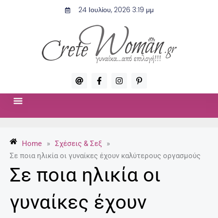
Μετάβαση
24 Ιουλίου, 2026 3:19 μμ
στο
περιεχόμενο
A
F
I
P
t
a
n
i
c
s
n
e
t
t
b
a
e
o
g
r
ΣΧΈΣΕΙΣ & ΣΕΞ
ΜΌΔΑ-ΟΜΟΡΦΙΆ
o
r
e
k
a
s
-
m
t
Home
»
Σχέσεις & Σεξ
»
f
-
p
Σε ποια ηλικία οι γυναίκες έχουν καλύτερους οργασμούς
Σε ποια ηλικία οι
γυναίκες έχουν