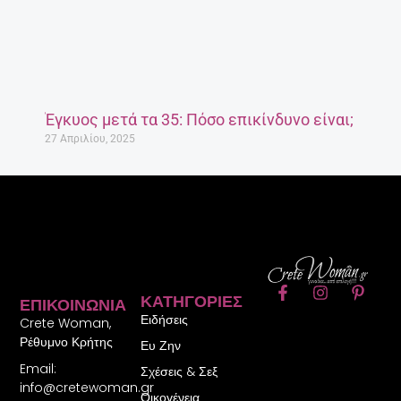
Έγκυος μετά τα 35: Πόσο επικίνδυνο είναι;
27 Απριλίου, 2025
F
I
P
ΚΑΤΗΓΟΡΊΕΣ
ΕΠΙΚΟΙΝΩΝΊΑ
a
n
i
Ειδήσεις
c
s
n
Crete Woman,
e
t
t
Ρέθυμνο Κρήτης
Ευ Ζην
b
a
e
Email:
o
g
r
Σχέσεις & Σεξ
o
r
e
info@cretewoman.gr
Οικογένεια