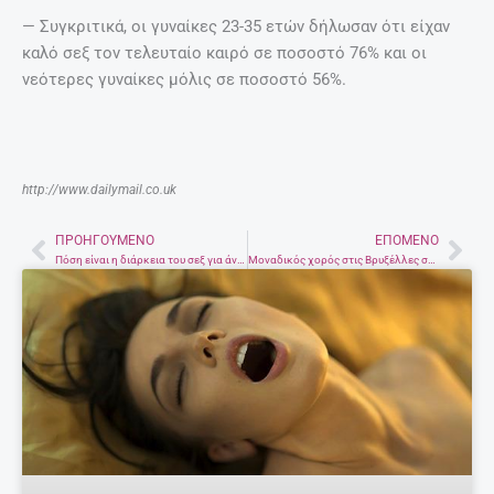
— Συγκριτικά, οι γυναίκες 23-35 ετών δήλωσαν ότι είχαν
καλό σεξ τον τελευταίο καιρό σε ποσοστό 76% και οι
νεότερες γυναίκες μόλις σε ποσοστό 56%.
http://www.dailymail.co.uk
ΠΡΟΗΓΟΎΜΕΝΟ
ΕΠΌΜΕΝΟ
Prev
Nex
Πόση είναι η διάρκεια του σεξ για άνδρες και γυναίκες
Μοναδικός χορός στις Βρυξέλλες στο Palais de Beaux-Arts.Στη λύρα ο Αλέξανδρος Παπαδάκης και η παρέα του. Χορεύουν Πετρακης Γιώργος και Συρογιάννη Γεωργία.