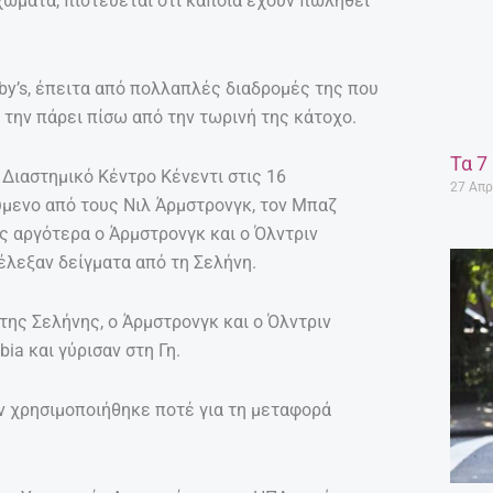
ώματα, πιστεύεται ότι κάποια έχουν πωληθεί
eby’s, έπειτα από πολλαπλές διαδρομές της που
 την πάρει πίσω από την τωρινή της κάτοχο.
Τα 7
Διαστημικό Κέντρο Κένεντι στις 16
27 Απρ
ύμενο από τους Νιλ Άρμστρονγκ, τον Μπαζ
ς αργότερα ο Άρμστρονγκ και ο Όλντριν
έλεξαν δείγματα από τη Σελήνη.
της Σελήνης, ο Άρμστρονγκ και ο Όλντριν
a και γύρισαν στη Γη.
ν χρησιμοποιήθηκε ποτέ για τη μεταφορά