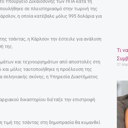
 το Υπουργείο Δικαιοσύνης των ΗΠΑ κατά τη
, πουλήθηκε σε πλειστηριασμό στην τωρινή της
Κάρσλον, η οποία κατέβαλε μόλις 995 δολάρια για
 της τσάντας, η Κάρλσον την έστειλε για ανάλυση
ή της.
Τι ν
Συμβ
ωμάτων και τεχνουργημάτων από αποστολές στη
27 Απρ
λ και μόλις ταυτοποιήθηκε η προέλευση της
ια σεληνιακής σκόνης, η Υπηρεσία Διαστήματος
παρχιακού δικαστηρίου διέταξε την επιστροφή
η τιμή της τσάντας στη δημοπρασία θα κυμανθεί