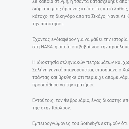
Σε κάποια στιγμή, η τσάντα κατασχέθηκε από
διάρκεια μιας έρευνας κι έπειτα, κατά λάθος
κάτοχο, τη δικηγόρο από το Σικάγο, Νάνσι Λι 
την αποκτήσει.
Έχοντας ενδιαφέρον για να μάθει την ιστορία
στη NASA, η οποία επιβεβαίωσε την προέλευσ
Η ιδιοκτησία σεληνιακών πετρωμάτων και χ
Σελήνη γενικά απαγορεύεται, επισήμανε ο Χα
τσάντας και βρέθηκε ότι περιείχε απομεινάρ
προσπάθησε να την κρατήσει.
Εντούτοις, τον Φεβρουάριο, ένας δικαστής ε
της στην Κάρλσον.
Εμπειρογνώμονες του Sotheby’s εκτιμούν ότι 