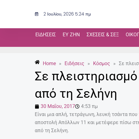
Μετάβαση
στο
2 Ιουλίου, 2026 5:24 πμ
περιεχόμενο
ΕΙΔΉΣΕΙΣ
ΕΥ ΖΗΝ
ΣΧΈΣΕΙΣ & ΣΕΞ
ΟΙΚΟ
Home
»
Ειδήσεις
»
Κόσμος
»
Σε πλεισ
Σε πλειστηριασμό
από τη Σελήνη
30 Μαΐου, 2017
4:53 πμ
Είναι μια απλή, τετράγωνη, λευκή τσάντα που
αποστολή Απόλλων 11 και μετέφερε πίσω στη
από τη Σελήνη.