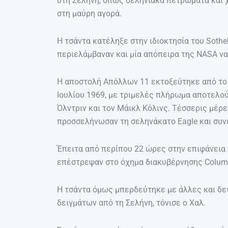
στη Σελήνη, όπως σεληνιακά πετρώματα και χ
στη μαύρη αγορά.
Η τσάντα κατέληξε στην ιδιοκτησία του Soth
περιελάμβαναν και μία απόπειρα της NASA να
Η αποστολή Απόλλων 11 εκτοξεύτηκε από το 
Ιουλίου 1969, με τριμελές πλήρωμα αποτελο
Όλντριν και τον Μάικλ Κόλινς. Τέσσερις μέρε
προσσελήνωσαν τη σεληνάκατο Eagle και συν
Έπειτα από περίπου 22 ώρες στην επιφάνεια 
επέστρεψαν στο όχημα διακυβέρνησης Columbi
Η τσάντα όμως μπερδεύτηκε με άλλες και δε
δειγμάτων από τη Σελήνη, τόνισε ο Χαλ.