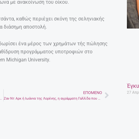
ωνα με ανακοίνωση του οίκου.
τσάντα, καθώς περιέχει σκόνη της σεληνιακής
ια διάσημη αποστολή.
α δωρίσει ένα μέρος των χρημάτων τής πώλησης
καθίδρυση προγράμματος υποτροφιών στο
n Michigan University.
Έγκυ
ΕΠΌΜΕΝΟ
27 Απρ
Next
 αποκαλυπτικούς … στηθόδεσμους της Μινωικής Κρήτης στο πρώτο σουτιέν
Ζαν Ντ Αρκ ή Ιωάννα της Λορένης, η αγράμματη Γαλλίδα που … άκουγε φωνές κι έγινε Αγία