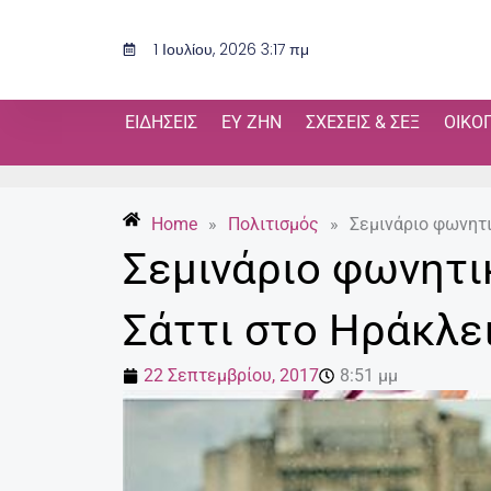
Μετάβαση
στο
1 Ιουλίου, 2026 3:17 πμ
περιεχόμενο
ΕΙΔΉΣΕΙΣ
ΕΥ ΖΗΝ
ΣΧΈΣΕΙΣ & ΣΕΞ
ΟΙΚΟ
Home
»
Πολιτισμός
»
Σεμινάριο φωνητι
Σεμινάριο φωνητι
Σάττι στο Ηράκλε
22 Σεπτεμβρίου, 2017
8:51 μμ