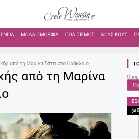
ΓΈΝΕΙΑ
ΜΌΔΑ-ΟΜΟΡΦΙΆ
ΠΟΛΙΤΙΣΜΌΣ
ΚΟΥΣ-ΚΟΥΣ
Π
κής από τη Μαρίνα Σάττι στο Ηράκλειο
ΤΟ
κής από τη Μαρίνα
Ομορ
Πε
ιο
ED
@ 