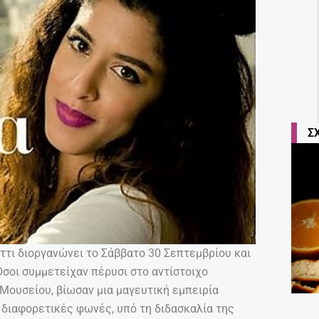
Σ
άττι διοργανώνει το Σάββατο 30 Σεπτεμβρίου και
Όσοι συμμετείχαν πέρυσι στο αντίστοιχο
 Μουσείου, βίωσαν μια μαγευτική εμπειρία
 διαφορετικές φωνές, υπό τη διδασκαλία της