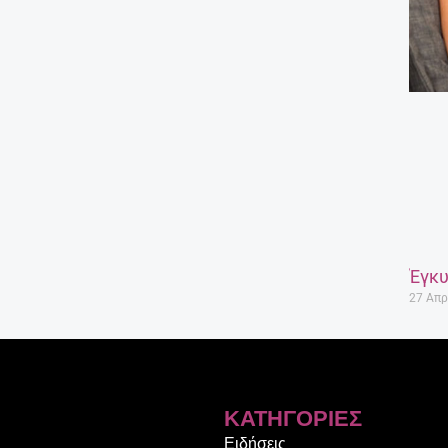
Έγκυ
27 Απρ
ΚΑΤΗΓΟΡΊΕΣ
Ειδήσεις