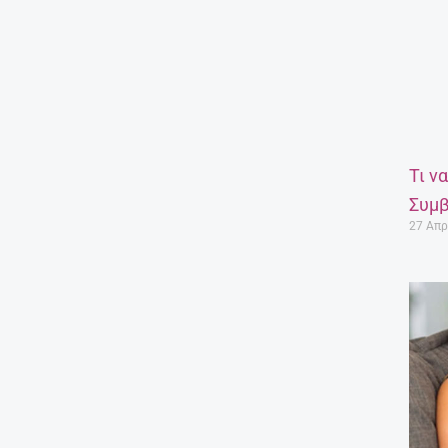
Τι ν
Συμβ
27 Απρ