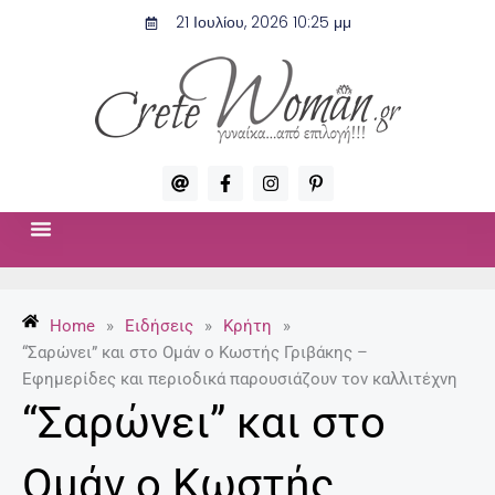
Μετάβαση
21 Ιουλίου, 2026 10:25 μμ
στο
περιεχόμενο
A
F
I
P
t
a
n
i
c
s
n
e
t
t
b
a
e
o
g
r
ΣΧΈΣΕΙΣ & ΣΕΞ
ΜΌΔΑ-ΟΜΟΡΦΙΆ
o
r
e
k
a
s
-
m
t
Home
»
Ειδήσεις
»
Κρήτη
»
f
-
p
“Σαρώνει” και στο Ομάν ο Κωστής Γριβάκης –
Εφημερίδες και περιοδικά παρουσιάζουν τον καλλιτέχνη
“Σαρώνει” και στο
Ομάν ο Κωστής