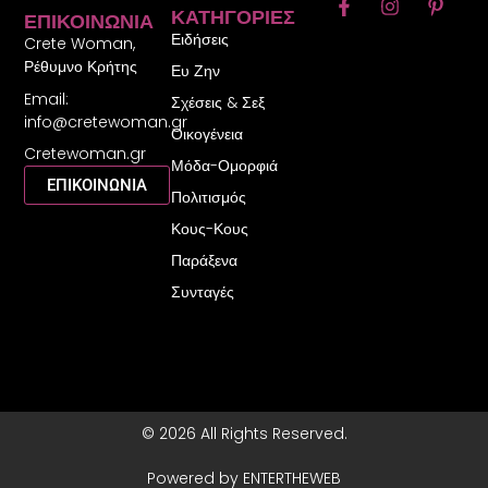
F
I
P
ΚΑΤΗΓΟΡΊΕΣ
ΕΠΙΚΟΙΝΩΝΊΑ
a
n
i
Ειδήσεις
c
s
n
Crete Woman,
e
t
t
Ρέθυμνο Κρήτης
Ευ Ζην
b
a
e
Email:
o
g
r
Σχέσεις & Σεξ
o
r
e
info@cretewoman.gr
Οικογένεια
k
a
s
Cretewoman.gr
-
m
t
Μόδα-Ομορφιά
f
-
ΕΠΙΚΟΙΝΩΝΙΑ
Πολιτισμός
p
Κους-Κους
Παράξενα
Συνταγές
© 2026 All Rights Reserved.
Powered by ENTERTHEWEB