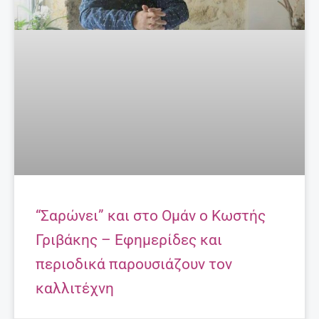
Τα 7 κορυφαία ροφήματα – λιποδιαλύτες!
27 Απριλίου, 2025