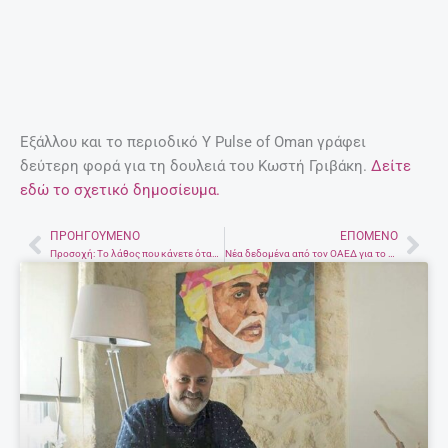
Περισσότερα
EDITORIAL
@ ΈΧΕΙΣ MAIL
ΣΧΕΤΙΚΆ ΆΡΘΡΑ