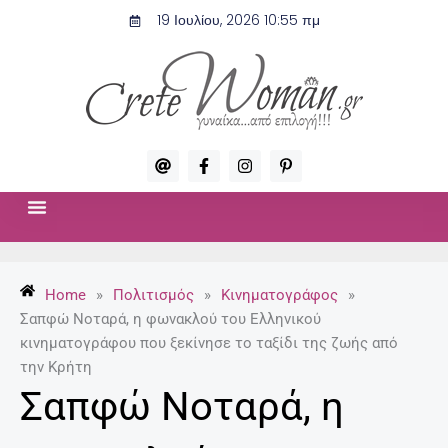
Μετάβαση
19 Ιουλίου, 2026 10:55 πμ
στο
περιεχόμενο
A
F
I
P
t
a
n
i
c
s
n
e
t
t
b
a
e
o
g
r
ΣΧΈΣΕΙΣ & ΣΕΞ
ΜΌΔΑ-ΟΜΟΡΦΙΆ
o
r
e
k
a
s
-
m
t
Home
»
Πολιτισμός
»
Κινηματογράφος
»
f
-
p
Σαπφώ Νοταρά, η φωνακλού του Ελληνικού
κινηματογράφου που ξεκίνησε το ταξίδι της ζωής από
την Κρήτη
Σαπφώ Νοταρά, η