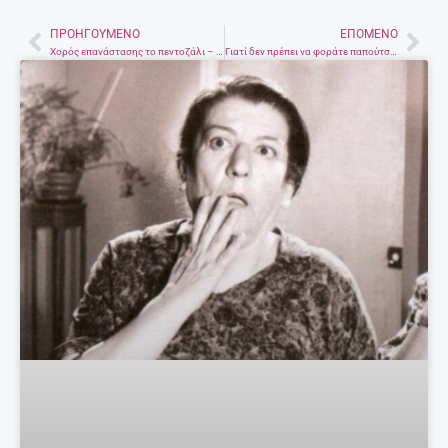
ΠΡΟΗΓΟΎΜΕΝΟ
ΕΠΌΜΕΝΟ
Prev
Nex
Χορός επανάστασης το πεντοζάλι – Η ιστορία, οι κρυφοί συμβολισμοί και ο ήρωας Δασκαλογιάννης
Γιατί δεν πρέπει να φοράτε παπούτσια μέσα στο σπίτι