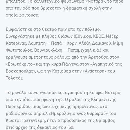
μπαλέτου. Το καλλιτεχνικό ψευδώνυμο «Νοταρά», το πήρε
από την οδό που βρισκόταν η δραματική σχολή στην
οποία φοιτούσε.
Εμφανίστηκε στο θέατρο πριν από τον πόλεμο.
Συνεργάστηκε με πλήθος θιάσων (Εθνικού, ΚΒΘΕ, Νέζερ,
Κατερίνας, Λαμπέτη – Παπά – Χορν, Αλέξη Δαμιανού, Μίμη
Φωτόπουλου, Βουγιουκλάκη – Παπαμιχαήλ κ.ά.) και
ερμήνευσε αμέτρητους ρόλους: από την Αρετούσα στον
«Ερωτόκριτο» και την κυρά-Γιάννενα στον «Αγαπητικό της
Βοσκοπούλας», ως την Κατιούσα στην «Ανάσταση» του
Τολστόι.
Το μεγάλο κοινό γνώρισε και αγάπησε τη Σαπφώ Νοταρά
από την ιδιαίτερη φωνή της. Ο ρόλος της Κλημεντίνης
Περπερίδου, μιας αποτυχημένης πριμαντόνας, στο
ραδιοφωνικό σήριαλ «Ημερολόγιο ενός θυρωρού» του
Κώστα Πρετεντέρη, ήταν ο προσωπικός της θρίαμβος
στις αρχές της δεκαετίας του ´60.