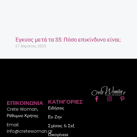
Έγκυος μετά τα 35: Πόσο επικίνδυνο είναι;
27 Απριλίου, 2025
F
I
P
ΚΑΤΗΓΟΡΊΕΣ
ΕΠΙΚΟΙΝΩΝΊΑ
a
n
i
Ειδήσεις
c
s
n
Crete Woman,
e
t
t
Ρέθυμνο Κρήτης
Ευ Ζην
b
a
e
Email:
o
g
r
Σχέσεις & Σεξ
o
r
e
info@cretewoman.gr
Οικογένεια
k
a
s