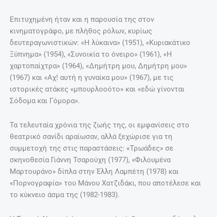
Επιτυχημένη ήταν και η παρουσία της στον
κινηματογράφο, με πλήθος ρόλων, κυρίως
δευτεραγωνιστικών: «Η λύκαινα» (1951), «Κυριακάτικο
Ξύπνημα» (1954), «Συνοικία το όνειρο» (1961), «Η
χαρτοπαίχτρα» (1964), «Δημήτρη μου, Δημήτρη μου»
(1967) και «Αχ! αυτή η γυναίκα μου» (1967), με τις
ιστορικές ατάκες «μπουρλοοότο» και «εδώ γίνονται
Σόδομα και Γόμορα».
Τα τελευταία χρόνια της ζωής της, οι εμφανίσεις στο
θεατρικό σανίδι αραίωσαν, αλλά ξεχώρισε για τη
συμμετοχή της στις παραστάσεις: «Τρωάδες» σε
σκηνοθεσία Γιάννη Τσαρούχη (1977), «Φιλουμένα
Μαρτουράνο» δίπλα στην Έλλη Λαμπέτη (1978) και
«Πορνογραφία» του Μάνου Χατζιδάκι, που αποτέλεσε και
το κύκνειο άσμα της (1982-1983).