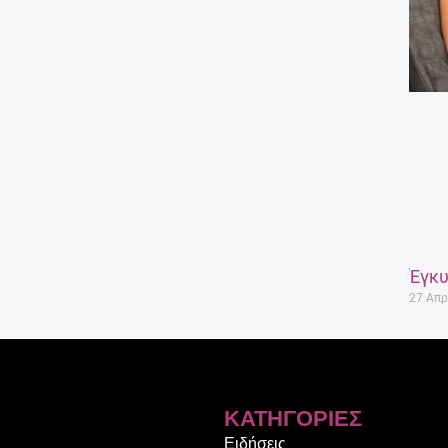
Έγκυ
27 Απρ
ΚΑΤΗΓΟΡΊΕΣ
Ειδήσεις