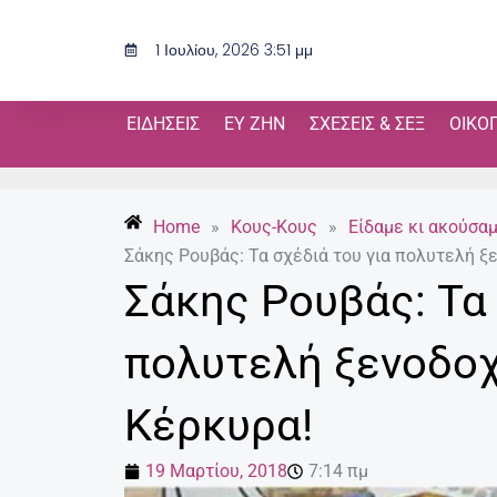
Μετάβαση
στο
1 Ιουλίου, 2026 3:51 μμ
περιεχόμενο
ΕΙΔΉΣΕΙΣ
ΕΥ ΖΗΝ
ΣΧΈΣΕΙΣ & ΣΕΞ
ΟΙΚΟ
Home
»
Κους-Κους
»
Είδαμε κι ακούσα
Σάκης Ρουβάς: Τα σχέδιά του για πολυτελή ξ
Σάκης Ρουβάς: Τα 
πολυτελή ξενοδοχ
Κέρκυρα!
19 Μαρτίου, 2018
7:14 πμ