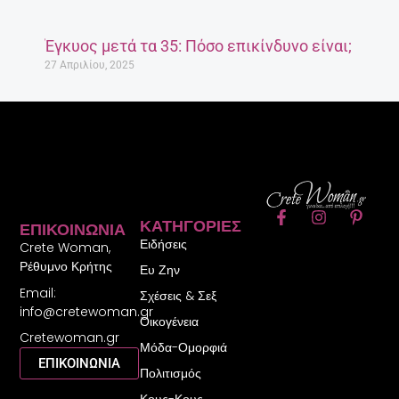
Έγκυος μετά τα 35: Πόσο επικίνδυνο είναι;
27 Απριλίου, 2025
F
I
P
ΚΑΤΗΓΟΡΊΕΣ
ΕΠΙΚΟΙΝΩΝΊΑ
a
n
i
Ειδήσεις
c
s
n
Crete Woman,
e
t
t
Ρέθυμνο Κρήτης
Ευ Ζην
b
a
e
Email:
o
g
r
Σχέσεις & Σεξ
o
r
e
info@cretewoman.gr
Οικογένεια
k
a
s
Cretewoman.gr
-
m
t
Μόδα-Ομορφιά
f
-
ΕΠΙΚΟΙΝΩΝΙΑ
Πολιτισμός
p