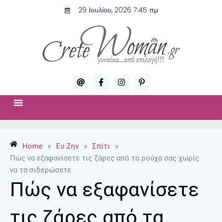
Μετάβαση
29 Ιουλίου, 2026 7:45 πμ
στο
περιεχόμενο
A
F
I
P
t
a
n
i
c
s
n
e
t
t
b
a
e
o
g
r
ΣΧΈΣΕΙΣ & ΣΕΞ
ΜΌΔΑ-ΟΜΟΡΦΙΆ
o
r
e
k
a
s
-
m
t
Home
»
Ευ Ζην
»
Σπίτι
»
f
-
p
Πώς να εξαφανίσετε τις ζάρες από τα ρούχα σας χωρίς
να τα σιδερώσετε
Πώς να εξαφανίσετε
τις ζάρες από τα