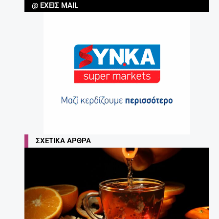
@ ΈΧΕΙΣ MAIL
ΣΧΕΤΙΚΆ ΆΡΘΡΑ