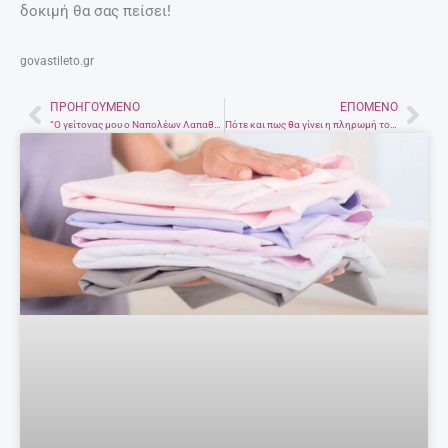
δοκιμή θα σας πείσει!
govastileto.gr
ΠΡΟΗΓΟΎΜΕΝΟ
ΕΠΌΜΕΝΟ
Prev
Nex
“O γείτονας μου ο Ναπολέων Λαπαθιώτης” στο Ηράκλειο
Πότε και πως θα γίνει η πληρωμή του ΚΕΑ σε 282.901 δικαιούχους