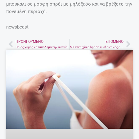
μπουκάλι σε μορφή σπρέι με μηλόξυδο και να βρέξετε την
πονεμένη περιοχή.
newsbeast
ΠΡΟΗΓΟΎΜΕΝΟ
ΕΠΌΜΕΝΟ
Prev
Nex
Ποιος χυμός καταπολεμά την αϋπνία
Με επιτυχία η δράση εθελοντικής αιμοδοσίας για τους πυρόπληκτους της Αττικής