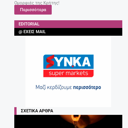
Ομορφιές της Κρήτης!
Περισσότερα
EDITORIAL
@ ΈΧΕΙΣ MAIL
ΣΧΕΤΙΚΆ ΆΡΘΡΑ