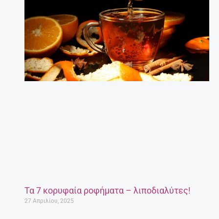
Τα 7 κορυφαία ροφήματα – λιποδιαλύτες!
27 Απριλίου, 2025