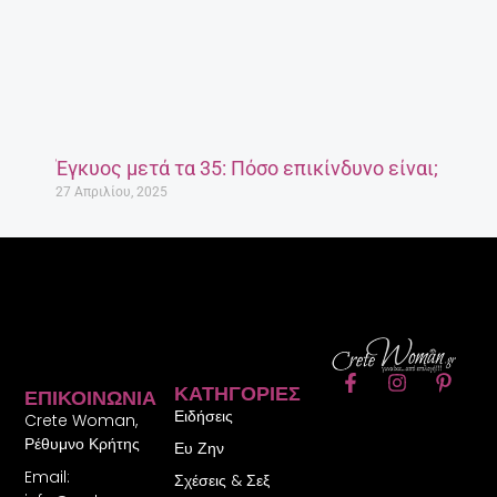
Έγκυος μετά τα 35: Πόσο επικίνδυνο είναι;
27 Απριλίου, 2025
F
I
P
ΚΑΤΗΓΟΡΊΕΣ
ΕΠΙΚΟΙΝΩΝΊΑ
a
n
i
Ειδήσεις
c
s
n
Crete Woman,
e
t
t
Ρέθυμνο Κρήτης
Ευ Ζην
b
a
e
Email:
o
g
r
Σχέσεις & Σεξ