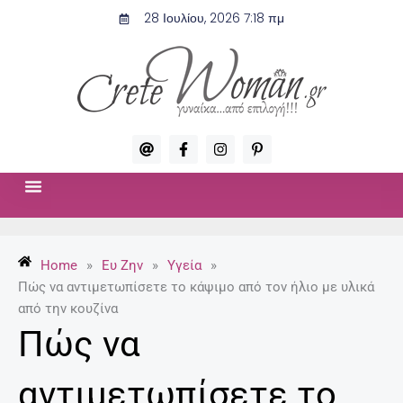
Μετάβαση
28 Ιουλίου, 2026 7:18 πμ
στο
περιεχόμενο
A
F
I
P
t
a
n
i
c
s
n
e
t
t
b
a
e
o
g
r
ΣΧΈΣΕΙΣ & ΣΕΞ
ΜΌΔΑ-ΟΜΟΡΦΙΆ
o
r
e
k
a
s
-
m
t
Home
»
Ευ Ζην
»
Υγεία
»
f
-
p
Πώς να αντιμετωπίσετε το κάψιμο από τον ήλιο με υλικά
από την κουζίνα
Πώς να
αντιμετωπίσετε το