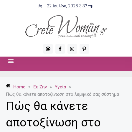
Μετάβαση
22 Ιουλίου, 2026 3:37 πμ
στο
περιεχόμενο
A
F
I
P
t
a
n
i
c
s
n
e
t
t
b
a
e
o
g
r
ΣΧΈΣΕΙΣ & ΣΕΞ
ΜΌΔΑ-ΟΜΟΡΦΙΆ
o
r
e
k
a
s
-
m
t
Home
»
Ευ Ζην
»
Υγεία
»
f
-
p
Πώς θα κάνετε αποτοξίνωση στο λεμφικό σας σύστημα
Πώς θα κάνετε
αποτοξίνωση στο