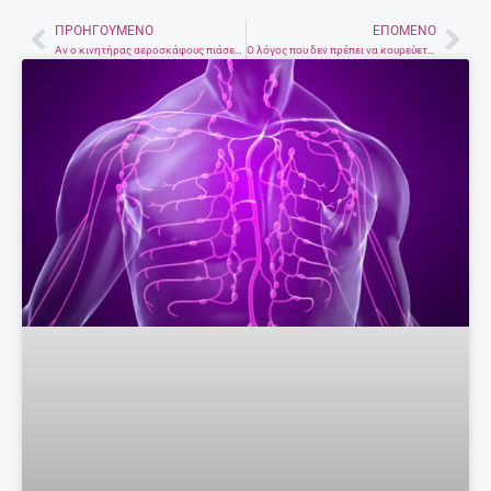
ΠΡΟΗΓΟΎΜΕΝΟ
ΕΠΌΜΕΝΟ
Prev
Nex
Αν ο κινητήρας αεροσκάφους πιάσει φωτιά δεν είναι (και τόσο) καταστροφικό
Ο λόγος που δεν πρέπει να κουρεύετε τα σκυλιά σας το καλοκαίρι