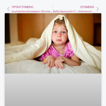
ΠΡΟΗΓΟΎΜΕΝΟ
ΕΠΌΜΕΝΟ
Prev
Nex
Οι μπούκλες επιστρέφουν -Oλα όσα πρέπει να μάθουμε για τη νέα περμανάντ
Καλλιτέχνης ετών 7! – Απίστευτα έργα τέχνης με πλαστελίνη και πηλό από τον Γιώργο (φωτογραφίες)