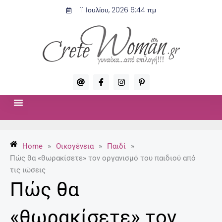
Μετάβαση
11 Ιουλίου, 2026 6:44 πμ
στο
περιεχόμενο
A
F
I
P
t
a
n
i
c
s
n
e
t
t
b
a
e
o
g
r
ΣΧΈΣΕΙΣ & ΣΕΞ
ΜΌΔΑ-ΟΜΟΡΦΙΆ
o
r
e
k
a
s
-
m
t
Home
»
Οικογένεια
»
Παιδί
»
f
-
p
Πώς θα «θωρακίσετε» τον οργανισμό του παιδιού από
τις ιώσεις
Πώς θα
«θωρακίσετε» τον