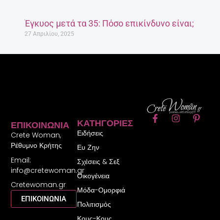
Έγκυος μετά τα 35: Πόσο επικίνδυνο είναι;
27 Απριλίου, 2025
F
I
P
ΚΑΤΗΓΟΡΊΕΣ
ΕΠΙΚΟΙΝΩΝΊΑ
a
n
i
Ειδήσεις
c
s
n
Crete Woman,
e
t
t
Ρέθυμνο Κρήτης
Ευ Ζην
b
a
e
Email:
o
g
r
Σχέσεις & Σεξ
o
r
e
info@cretewoman.gr
Οικογένεια
k
a
s
Cretewoman.gr
-
m
t
Μόδα-Ομορφιά
f
-
ΕΠΙΚΟΙΝΩΝΙΑ
Πολιτισμός
p
Κους-Κους