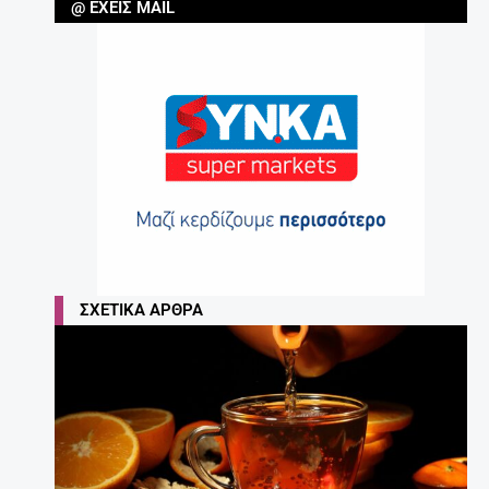
@ ΈΧΕΙΣ MAIL
ΣΧΕΤΙΚΆ ΆΡΘΡΑ