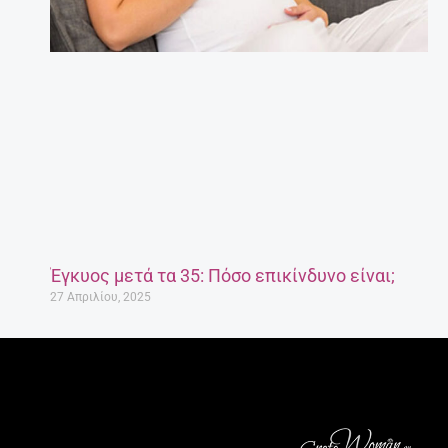
Έγκυος μετά τα 35: Πόσο επικίνδυνο είναι;
27 Απριλίου, 2025