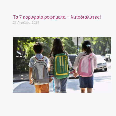
Τα 7 κορυφαία ροφήματα – λιποδιαλύτες!
27 Απριλίου, 2025