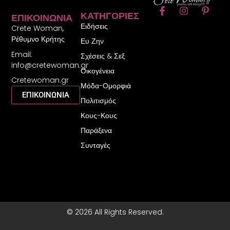
F
I
P
ΚΑΤΗΓΟΡΊΕΣ
ΕΠΙΚΟΙΝΩΝΊΑ
a
n
i
Ειδήσεις
c
s
n
Crete Woman,
e
t
t
Ρέθυμνο Κρήτης
Ευ Ζην
b
a
e
Email:
o
g
r
Σχέσεις & Σεξ
o
r
e
info@cretewoman.gr
Οικογένεια
k
a
s
Cretewoman.gr
-
m
t
Μόδα-Ομορφιά
f
-
ΕΠΙΚΟΙΝΩΝΙΑ
Πολιτισμός
p
Κους-Κους
Παράξενα
Συνταγές
© 2026 All Rights Reserved.