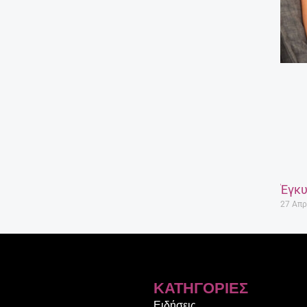
Έγκυ
27 Απρ
ΚΑΤΗΓΟΡΊΕΣ
Ειδήσεις