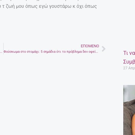
ζω τ ζωή μου όπως εγώ γουστάρω κ όχι όπως
ΕΠΌΜΕΝΟ
Next
Τι ν
Η δεύτερη απόπειρα δολοφονίας κατά του Ελευθέριου Βενιζέλου
Φούσκωμα στο στομάχι: 5 σημάδια ότι το πρόβλημα δεν οφείλεται στη διατροφή
Συμβ
27 Απρ