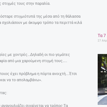
 στιγμές τους στην παραλία.
 πόσταρε στιγμιότυπά της μέσα από τη θάλασσα
να σχολιάσουν με άκομψο τρόπο τα περιττά κιλά
Τα 7
27 Απρ
ίες με χοντρές…Δηλαδή οι πιο γεμάτες
φία από μια χαρούμενη στιγμή τους…..
ποιος έχει πρόβλημα η πόρτα ανοιχτή….Έτσι
ω και να το απολαμβάνω».
τας:
,αναγουλιάζει σιχαίνεται να τρόπος:Τα