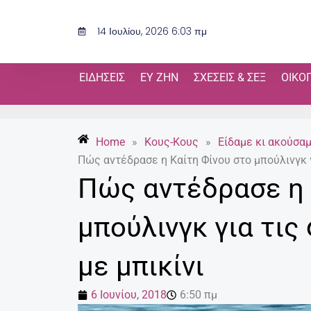
Μετάβαση
στο
14 Ιουλίου, 2026 6:03 πμ
περιεχόμενο
ΕΙΔΉΣΕΙΣ
ΕΥ ΖΗΝ
ΣΧΈΣΕΙΣ & ΣΕΞ
ΟΙΚΟ
Home
»
Κους-Κους
»
Είδαμε κι ακούσα
Πώς αντέδρασε η Καίτη Φίνου στο μπούλινγκ 
Πώς αντέδρασε η 
μπούλινγκ για τι
με μπικίνι
6 Ιουνίου, 2018
6:50 πμ