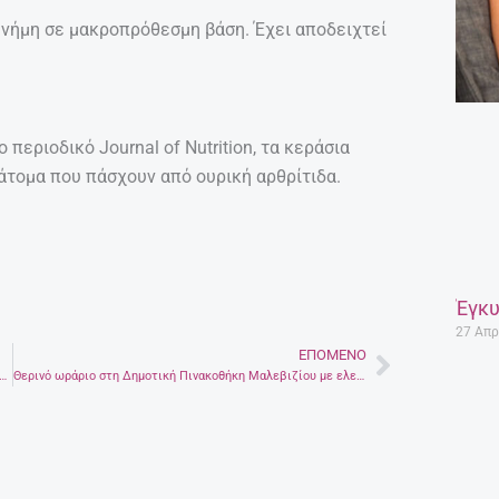
μνήμη σε μακροπρόθεσμη βάση. Έχει αποδειχτεί
περιοδικό Journal of Nutrition, τα κεράσια
τομα που πάσχουν από ουρική αρθρίτιδα.
Έγκυ
27 Απρ
ΕΠΌΜΕΝΟ
Next
ει να κοιμάται ένα βρέφος το πρώτο χρόνο ζωής του;
Θερινό ωράριο στη Δημοτική Πινακοθήκη Μαλεβιζίου με ελεύθερη είσοδο