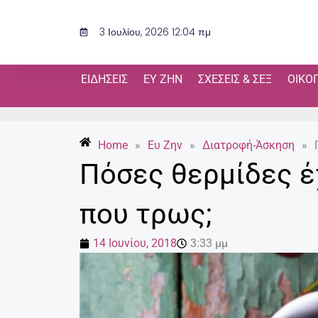
Μετάβαση
στο
3 Ιουλίου, 2026 12:04 πμ
περιεχόμενο
ΕΙΔΉΣΕΙΣ
ΕΥ ΖΗΝ
ΣΧΈΣΕΙΣ & ΣΕΞ
ΟΙΚΟ
Home
»
Ευ Ζην
»
Διατροφή-Άσκηση
»
Πόσες θερμίδες έ
που τρως;
14 Ιουνίου, 2018
3:33 μμ