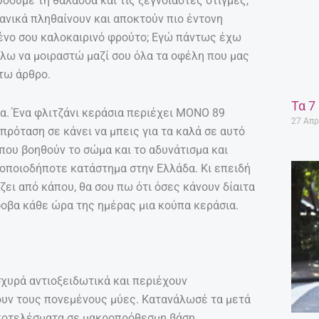
ύσουμε τη θάλασσα και τις ξέγνοιαστες στιγμές,
χανικά πληθαίνουν και αποκτούν πιο έντονη
μένο σου καλοκαιρινό φρούτο; Εγώ πάντως έχω
έλω να μοιραστώ μαζί σου όλα τα οφέλη που μας
τω άρθρο.
Τα 7
α. Ένα φλιτζάνι κεράσια περιέχει ΜΟΝΟ 89
27 Απρ
 πρόταση σε κάνει να μπεις για τα καλά σε αυτό
 που βοηθούν το σώμα και το αδυνάτισμα και
οποιοδήποτε κατάστημα στην Ελλάδα. Κι επειδή
ζει από κάπου, θα σου πω ότι όσες κάνουν δίαιτα
οβα κάθε ώρα της ημέρας μια κούπα κεράσια.
ισχυρά αντιοξειδωτικά και περιέχουν
υν τους πονεμένους μύες. Κατανάλωσέ τα μετά
αποτελέσματα σε μακροπρόθεσμη βάση.