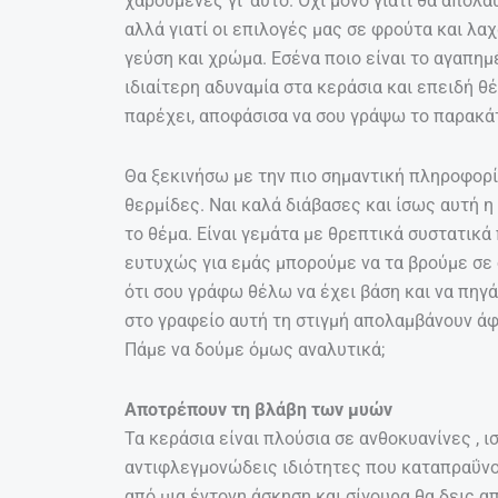
χαρούμενες γι’ αυτό. Όχι μόνο γιατί θα απολα
αλλά γιατί οι επιλογές μας σε φρούτα και λα
γεύση και χρώμα. Εσένα ποιο είναι το αγαπη
ιδιαίτερη αδυναμία στα κεράσια και επειδή θ
παρέχει, αποφάσισα να σου γράψω το παρακά
Θα ξεκινήσω με την πιο σημαντική πληροφορί
θερμίδες. Ναι καλά διάβασες και ίσως αυτή η
το θέμα. Είναι γεμάτα με θρεπτικά συστατικά
ευτυχώς για εμάς μπορούμε να τα βρούμε σε 
ότι σου γράφω θέλω να έχει βάση και να πηγά
στο γραφείο αυτή τη στιγμή απολαμβάνουν άφ
Πάμε να δούμε όμως αναλυτικά;
Αποτρέπουν τη βλάβη των μυών
Τα κεράσια είναι πλούσια σε ανθοκυανίνες , 
αντιφλεγμονώδεις ιδιότητες που καταπραΰνο
από μια έντονη άσκηση και σίγουρα θα δεις 