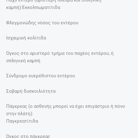
Παχύ έντερο (αριστερή πλευρά και σπληνική
καμπή):Εκκολπωματίτιδα
Φλεγμονώδης νόσος του εντέρου
Ισχαιμική κολίτιδα
Όγκος στο αριστερό τμήμα του παχέος εντέρου, ή
σπληνική καμπή
Σύνδρομο ευερέθιστου εντέρου
Σοβαρή δυσκοιλιότητα
Πάγκρεας (ο ασθενής μπορεί να έχει επιγάστριο ή πόνο
στην πλάτη):
Παγκρεατίτιδα
Όγκος στο πάγκρεας