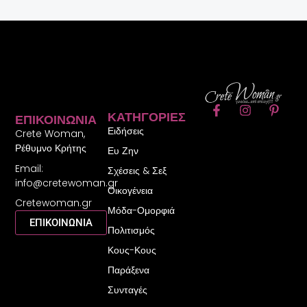
F
I
P
ΚΑΤΗΓΟΡΊΕΣ
ΕΠΙΚΟΙΝΩΝΊΑ
a
n
i
Ειδήσεις
c
s
n
Crete Woman,
e
t
t
Ρέθυμνο Κρήτης
Ευ Ζην
b
a
e
Email:
o
g
r
Σχέσεις & Σεξ
o
r
e
info@cretewoman.gr
Οικογένεια
k
a
s
Cretewoman.gr
-
m
t
Μόδα-Ομορφιά
f
-
ΕΠΙΚΟΙΝΩΝΙΑ
Πολιτισμός
p
Κους-Κους
Παράξενα
Συνταγές