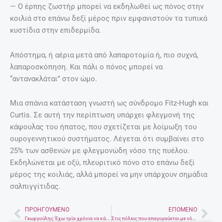
— Ο έρπης ζωστήρ μπορεί να εκδηλωθεί ως πόνος στην
κοιλιά στο επάνω δεξί μέρος πριν εμφανιστούν τα τυπικά
κυστίδια στην επιδερμίδα.
Απόστημα, ή αέρια μετά από λαπαροτομία ή, πιο συχνά,
λαπαροσκόπηση. Και πάλι ο πόνος μπορεί να
“αντανακλάται” στον ώμο.
Μια σπάνια κατάσταση γνωστή ως σύνδρομο Fitz-Hugh και
Curtis. Σε αυτή την περίπτωση υπάρχει φλεγμονή της
κάψουλας του ήπατος, που σχετίζεται με λοίμωξη του
ουρογεννητικού συστήματος. Λέγεται ότι συμβαίνει στο
25% των ασθενών με φλεγμονώδη νόσο της πυέλου.
Εκδηλώνεται με οξύ, πλευριτικό πόνο στο επάνω δεξί
μέρος της κοιλιάς, αλλά μπορεί να μην υπάρχουν σημάδια
σαλπιγγίτιδας.
ΠΡΟΗΓΟΎΜΕΝΟ
ΕΠΌΜΕΝΟ
Prev
Nex
Γεωργούλης: Έχω τρία χρόνια να κάνω σχέση
Στις πόλεις που απαγορεύεται με νόμο … να πεθάνεις!