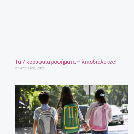
Τα 7 κορυφαία ροφήματα – λιποδιαλύτες!
27 Απριλίου, 2025