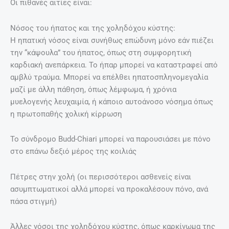
Οι πιθανές αιτίες είναι:
Νόσος του ήπατος και της χοληδόχου κύστης:
Η ηπατική νόσος είναι συνήθως επώδυνη μόνο εάν πιέζει
την “κάψουλα” του ήπατος, όπως στη συμφορητική
καρδιακή ανεπάρκεια. Το ήπαρ μπορεί να καταστραφεί από
αμβλύ τραύμα. Μπορεί να επέλθει ηπατοσπληνομεγαλία
μαζί με άλλη πάθηση, όπως λέμφωμα, ή χρόνια
μυελογενής λευχαιμία, ή κάποιο αυτοάνοσο νόσημα όπως
η πρωτοπαθής χολική κίρρωση
Το σύνδρομο Budd-Chiari μπορεί να παρουσιάσει με πόνο
στο επάνω δεξιό μέρος της κοιλιάς
Πέτρες στην χολή (οι περισσότεροι ασθενείς είναι
ασυμπτωματικοί αλλά μπορεί να προκαλέσουν πόνο, ανά
πάσα στιγμή)
Άλλες νόσοι της χοληδόχου κύστης, όπως καρκίνωμα της