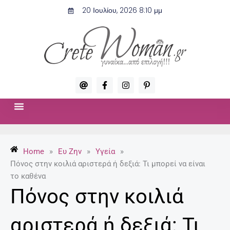
Μετάβαση
20 Ιουλίου, 2026 8:10 μμ
στο
περιεχόμενο
A
F
I
P
t
a
n
i
c
s
n
e
t
t
b
a
e
o
g
r
ΣΧΈΣΕΙΣ & ΣΕΞ
ΜΌΔΑ-ΟΜΟΡΦΙΆ
o
r
e
k
a
s
-
m
t
Home
»
Ευ Ζην
»
Υγεία
»
f
-
p
Πόνος στην κοιλιά αριστερά ή δεξιά: Τι μπορεί να είναι
το καθένα
Πόνος στην κοιλιά
αριστερά ή δεξιά: Τι