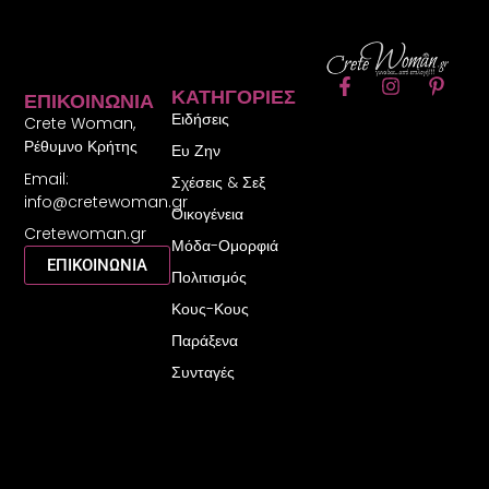
F
I
P
ΚΑΤΗΓΟΡΊΕΣ
ΕΠΙΚΟΙΝΩΝΊΑ
a
n
i
Ειδήσεις
c
s
n
Crete Woman,
e
t
t
Ρέθυμνο Κρήτης
Ευ Ζην
b
a
e
Email:
o
g
r
Σχέσεις & Σεξ
o
r
e
info@cretewoman.gr
Οικογένεια
k
a
s
Cretewoman.gr
-
m
t
Μόδα-Ομορφιά
f
-
ΕΠΙΚΟΙΝΩΝΙΑ
Πολιτισμός
p
Κους-Κους
Παράξενα
Συνταγές