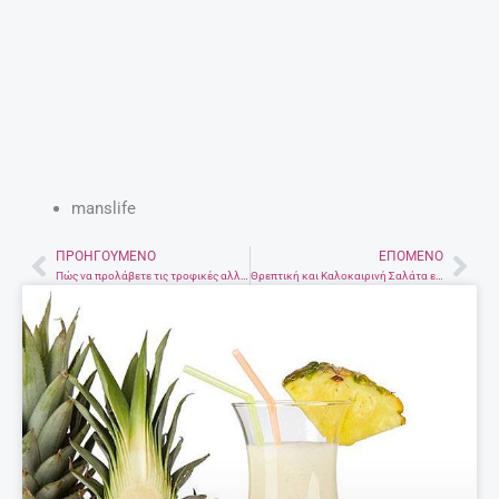
manslife
ΠΡΟΗΓΟΎΜΕΝΟ
ΕΠΌΜΕΝΟ
Prev
Nex
Πώς να προλάβετε τις τροφικές αλλεργίες στο παιδί
Θρεπτική και Καλοκαιρινή Σαλάτα εσπεριδοειδών