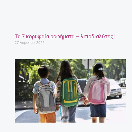
Τα 7 κορυφαία ροφήματα – λιποδιαλύτες!
27 Απριλίου, 2025