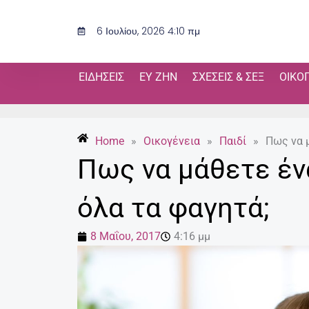
Μετάβαση
στο
6 Ιουλίου, 2026 4:10 πμ
περιεχόμενο
ΕΙΔΉΣΕΙΣ
ΕΥ ΖΗΝ
ΣΧΈΣΕΙΣ & ΣΕΞ
ΟΙΚΟ
Home
»
Οικογένεια
»
Παιδί
»
Πως να μ
Πως να μάθετε έν
όλα τα φαγητά;
8 Μαΐου, 2017
4:16 μμ