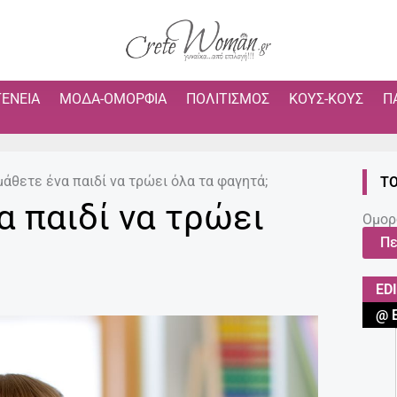
ΓΈΝΕΙΑ
ΜΌΔΑ-ΟΜΟΡΦΙΆ
ΠΟΛΙΤΙΣΜΌΣ
ΚΟΥΣ-ΚΟΥΣ
Π
άθετε ένα παιδί να τρώει όλα τα φαγητά;
ΤΟ
α παιδί να τρώει
Ομορ
Πε
ED
@ 