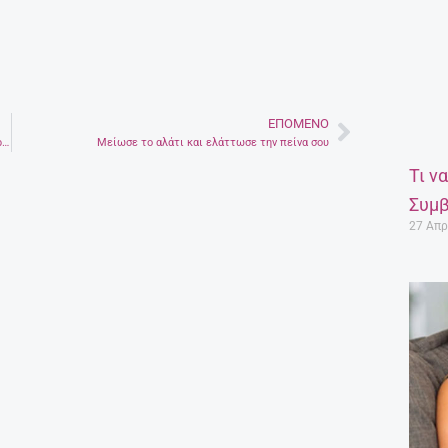
ΕΠΌΜΕΝΟ
Next
Μαθητές από το Λασίθι σε προσομοίωση ολομέλειας του Ευρωπαϊκού Κοινοβουλίου
Μείωσε το αλάτι και ελάττωσε την πείνα σου
Τι ν
Συμβ
27 Απρ