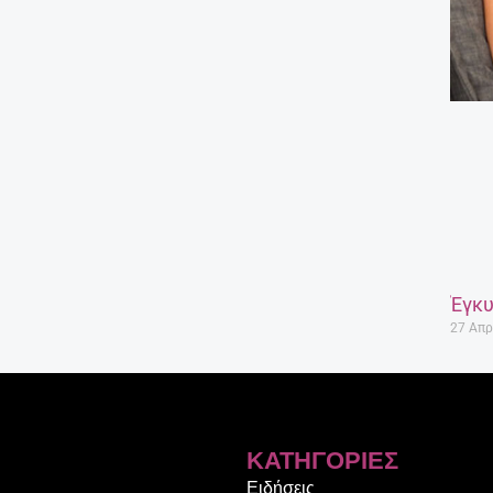
Έγκυ
27 Απρ
ΚΑΤΗΓΟΡΊΕΣ
Ειδήσεις