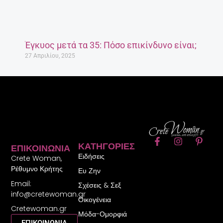
Έγκυος μετά τα 35: Πόσο επικίνδυνο είναι;
27 Απριλίου, 2025
F
I
P
ΚΑΤΗΓΟΡΊΕΣ
ΕΠΙΚΟΙΝΩΝΊΑ
a
n
i
Ειδήσεις
c
s
n
Crete Woman,
e
t
t
Ρέθυμνο Κρήτης
Ευ Ζην
b
a
e
Email:
o
g
r
Σχέσεις & Σεξ
o
r
e
info@cretewoman.gr
Οικογένεια
k
a
s
Cretewoman.gr
-
m
t
Μόδα-Ομορφιά
f
-
ΕΠΙΚΟΙΝΩΝΙΑ