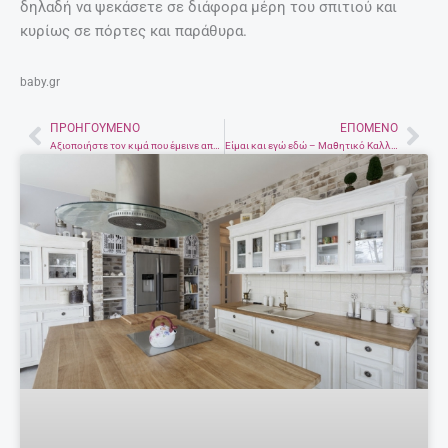
δηλαδή να ψεκάσετε σε διάφορα μέρη του σπιτιού και
κυρίως σε πόρτες και παράθυρα.
baby.gr
ΠΡΟΗΓΟΎΜΕΝΟ
ΕΠΌΜΕΝΟ
Prev
Nex
Αξιοποιήστε τον κιμά που έμεινε από τα μακαρόνια – Τέσσερις ιδιαίτερα γευστικές συνταγές
Είμαι και εγώ εδώ – Μαθητικό Καλλιτεχνικό Φεστιβάλ στο Ηράκλειο