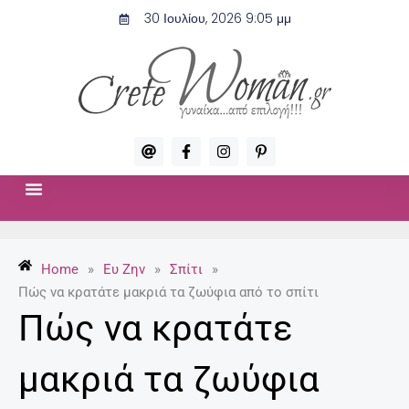
Μετάβαση
30 Ιουλίου, 2026 9:05 μμ
στο
περιεχόμενο
A
F
I
P
t
a
n
i
c
s
n
e
t
t
b
a
e
o
g
r
ΣΧΈΣΕΙΣ & ΣΕΞ
ΜΌΔΑ-ΟΜΟΡΦΙΆ
o
r
e
k
a
s
-
m
t
Home
»
Ευ Ζην
»
Σπίτι
»
f
-
p
Πώς να κρατάτε μακριά τα ζωύφια από το σπίτι
Πώς να κρατάτε
μακριά τα ζωύφια