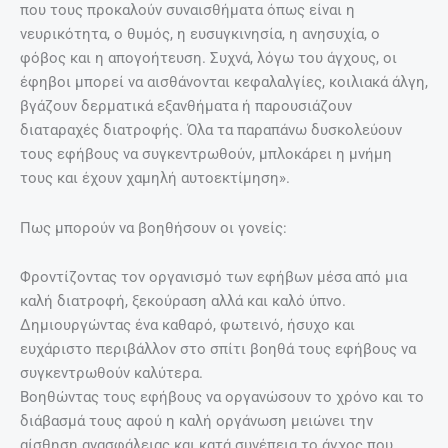
που τους προκαλούν συναισθήματα όπως είναι η
νευρικότητα, ο θυμός, η ευσuγκινησία, η ανησυχία, ο
φόβος και η απογοήτευση. Συχνά, λόγω του άγχους, οι
έφηβοι μπορεί να αισθάνονται κεφαλαλγίες, κοιλιακά άλγη,
βγάζουν δερματικά εξανθήματα ή παρουσιάζουν
διαταραχές διατροφής. Όλα τα παραπάνω δυσκολεύουν
τους εφήβους να συγκεντρωθούν, μπλοκάρει η μνήμη
τους και έχουν χαμηλή αυτοεκτίμηση».
Πως μπορούν να βοηθήσουν οι γονείς:
Φροντίζοντας τον οργανισμό των εφήβων μέσα από μια
καλή διατροφή, ξεκούραση αλλά και καλό ύπνο.
Δημιουργώντας ένα καθαρό, φωτεινό, ήσυχο και
ευχάριστο περιβάλλον στο σπίτι βοηθά τους εφήβους να
συγκεντρωθούν καλύτερα.
Βοηθώντας τους εφήβους να οργανώσουν το χρόνο και το
διάβασμά τους αφού η καλή οργάνωση μειώνει την
αίσθηση ανασφάλειας και κατά συνέπεια το άγχος που