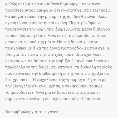
καθώς αυτή η ταύτιση πιθανά δημιουργεί στην Άννα
πρόσθετο άγχος και φόβο ότι αν αποτύχει στις εξετάσεις
θα απογοητεύσει την μητέρα της και δεν θα είναι πλέον
αγαπητή και αποδεκτή από εκείνη. Παροτρύνθηκε να
προσεγγίσει την κόρη της, διερευνώντας μέσω διαλόγου
το πώς βιώνει η ίδια η Άννα αυτή την περίοδο, να «δει»
μέσα από τα δικά της μάτια. Να της δώσει χώρο να
περιγράψει με δικά της λόγια τις προσδοκίες που έχει η
ίδια για τον εαυτό της, στόχους που η ίδια έχει θέσει,
σκέψεις και οτιδήποτε την φοβίζει ή την δυσκολεύει και
παράλληλα να της δείξει ότι κατανοεί τη δύσκολη περίοδο
που περνά και την διαθεσιμότητα της να την στηρίξει σε
ό,τι χρειαστεί. Η ψυχολόγος της γραμμής συζήτησε με
την Ευαγγελία ότι είναι χρήσιμο να «ακούσει» το πώς
νοηματοδοτεί η Άννα μια εν δυνάμει αποτυχία και τι
σημαίνει για εκείνη η επιτυχία και ποιόν εξυπηρετεί.
Οι συμβουλές για τους γονείς