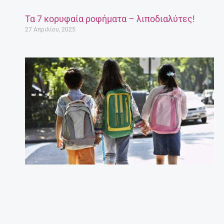
Τα 7 κορυφαία ροφήματα – λιποδιαλύτες!
27 Απριλίου, 2025