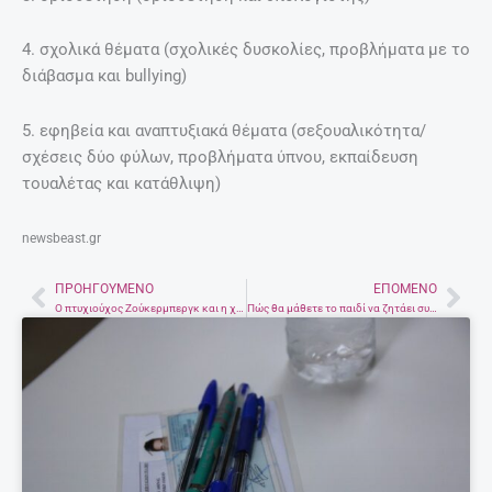
4. σχολικά θέματα (σχολικές δυσκολίες, προβλήματα με το
διάβασμα και bullying)
5. εφηβεία και αναπτυξιακά θέματα (σεξουαλικότητα/
σχέσεις δύο φύλων, προβλήματα ύπνου, εκπαίδευση
τουαλέτας και κατάθλιψη)
newsbeast.gr
ΠΡΟΗΓΟΎΜΕΝΟ
ΕΠΌΜΕΝΟ
Prev
Nex
Ο πτυχιούχος Ζούκερμπεργκ και η χαρά της Μάνας!
Πώς θα μάθετε το παιδί να ζητάει συγγνώμη