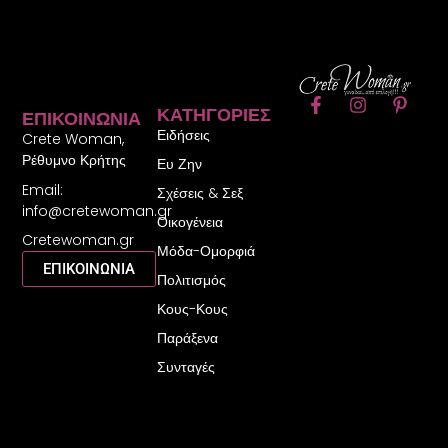
F
I
P
ΚΑΤΗΓΟΡΊΕΣ
ΕΠΙΚΟΙΝΩΝΊΑ
a
n
i
Ειδήσεις
c
s
n
Crete Woman,
e
t
t
Ρέθυμνο Κρήτης
Ευ Ζην
b
a
e
Email:
o
g
r
Σχέσεις & Σεξ
o
r
e
info@cretewoman.gr
Οικογένεια
k
a
s
Cretewoman.gr
-
m
t
Μόδα-Ομορφιά
f
-
ΕΠΙΚΟΙΝΩΝΙΑ
Πολιτισμός
p
Κους-Κους
Παράξενα
Συνταγές