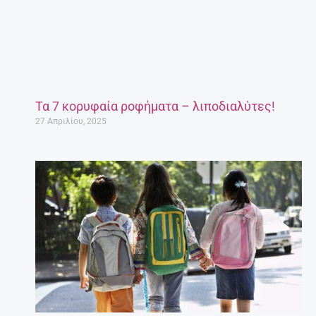
Τα 7 κορυφαία ροφήματα – λιποδιαλύτες!
27 Απριλίου, 2025