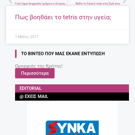
Prev
Nex
Γιατί έχει έκφραση τρόμου ο άντρας της κραυγής του Μόνκ;
Βάλε το λευκό τσάι στη ζωή σου
Πως βοηθάει το tetris στην υγεία;
1 Μαΐου, 2017
ΤΟ ΒΊΝΤΕΟ ΠΟΥ ΜΑΣ ΈΚΑΝΕ ΕΝΤΎΠΩΣΗ
Ομορφιές της Κρήτης!
Περισσότερα
EDITORIAL
@ ΈΧΕΙΣ MAIL