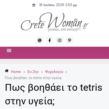
Μετάβαση
18 Ιουλίου, 2026 2:53 μμ
στο
περιεχόμενο
A
F
I
P
t
a
n
i
c
s
n
e
t
t
b
a
e
o
g
r
ΣΧΈΣΕΙΣ & ΣΕΞ
ΜΌΔΑ-ΟΜΟΡΦΙΆ
o
r
e
k
a
s
-
m
t
Home
»
Ευ Ζην
»
Ψυχολογία
»
f
-
p
Πως βοηθάει το tetris στην υγεία;
Πως βοηθάει το tetris
στην υγεία;