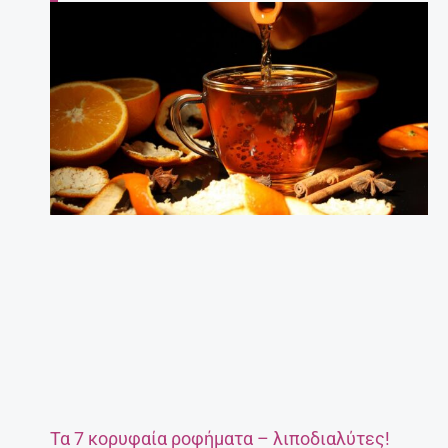
Τα 7 κορυφαία ροφήματα – λιποδιαλύτες!