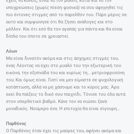
έχεις να κάνεις, είναι να τον βάλεις κάτω και να τον
υποχρεώσεις (χωρίς πίεση φυσικά) να σου αφηγηθεί τις
πιο έντονες στιγμές από το παρελθόν του. Πάρε μέρος σε
αυτό και συμφώνησε ότι θα ζήσει ανάλογες και στο
μέλλον. Και ότι εσύ θα τον αγαπάς για πάντα και θα είσαι
δίπλα του όποτε σε χρειαστεί.
Λέων
Μα είναι δυνατόν ακόμα και στις άσχημες στιγμές του,
ένας Λέοντας να έχει στο μυαλό του την εξωτερική του
εικόνα, την εξυπνάδα του και κυρίως τη… μετριοφροσύνη
του; Και όμως είναι. Γιατί ναι μεν είμαστε σε ψυχολογική
κατάπτωση, αλλά να μη χάσουμε και το κύρος μας. Άρα
εκεί θα παίξεις το δικό σου παιχνίδι. Τόνισε του όλα αυτά
στον υπερθετικό βαθμό. Κάνε τον να νιώσει ξανά
μοναδικός. Νούμερο ένα. Η επιτυχία θα είναι σίγουρη…
Παρθένος
Ο Παρθένος όταν έχει τις μαύρες του, αφήνει ακόμα και