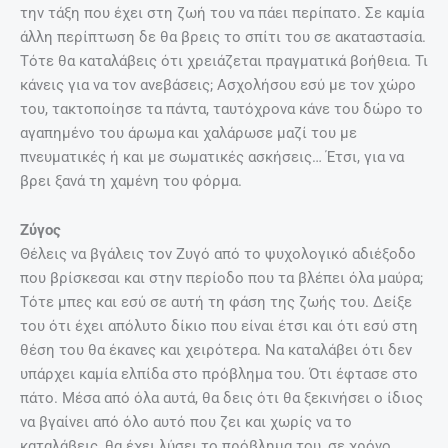
την τάξη που έχει στη ζωή του να πάει περίπατο. Σε καμία
άλλη περίπτωση δε θα βρεις το σπίτι του σε ακαταστασία.
Τότε θα καταλάβεις ότι χρειάζεται πραγματικά βοήθεια. Τι
κάνεις για να τον ανεβάσεις; Ασχολήσου εσύ με τον χώρο
του, τακτοποίησε τα πάντα, ταυτόχρονα κάνε του δώρο το
αγαπημένο του άρωμα και χαλάρωσε μαζί του με
πνευματικές ή και με σωματικές ασκήσεις… Έτσι, για να
βρει ξανά τη χαμένη του φόρμα.
Ζύγος
Θέλεις να βγάλεις τον Ζυγό από το ψυχολογικό αδιέξοδο
που βρίσκεσαι και στην περίοδο που τα βλέπει όλα μαύρα;
Τότε μπες και εσύ σε αυτή τη φάση της ζωής του. Δείξε
του ότι έχει απόλυτο δίκιο που είναι έτσι και ότι εσύ στη
θέση του θα έκανες και χειρότερα. Να καταλάβει ότι δεν
υπάρχει καμία ελπίδα στο πρόβλημα του. Ότι έφτασε στο
πάτο. Μέσα από όλα αυτά, θα δεις ότι θα ξεκινήσει ο ίδιος
να βγαίνει από όλο αυτό που ζει και χωρίς να το
καταλάβεις, θα έχει λύσει το πρόβλημα του, σε χρόνο