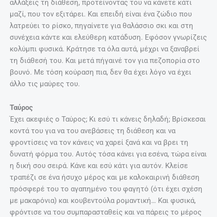
αλλάξεις τη διάθεση, προτείνοντας του να κάνετε κάτι
μαζί, που τον εξιτάρει. Και επειδή είναι ένα ζώδιο που
λατρεύει το ρίσκο, πηγαίνετε για θαλάσσιο σκι και στη
συνέχεια κάντε και ελεύθερη κατάδυση. Εφόσον γνωρίζεις
κολύμπι φυσικά. Κράτησε τα όλα αυτά, μέχρι να ξαναβρεί
τη διάθεσή του. Και μετά πήγαινέ τον για πεζοπορία στο
βουνό. Με τόση κούραση πια, δεν θα έχει λόγο να έχει
άλλο τις μαύρες του.
Ταύρος
Έχει ακεφιές ο Ταύρος; Κι εσύ τι κάνεις δηλαδή; Βρίσκεσαι
κοντά του για να του ανεβάσεις τη διάθεση και να
φροντίσεις να τον κάνεις να χαρεί ξανά και να βρει τη
δυνατή φόρμα του. Αυτός τόσα κάνει για εσένα, τώρα είναι
η δική σου σειρά. Κάνε και εσύ κάτι για αυτόν. Κλείσε
τραπέζι σε ένα ήσυχο μέρος και με καλοκαιρινή διάθεση
πρόσφερέ του το αγαπημένο του φαγητό (ότι έχει σχέση
με μακαρόνια) και κουβεντούλα ρομαντική… Και φυσικά,
φρόντισε να του συμπαρασταθείς και να πάρεις το μέρος