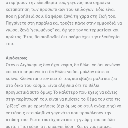
στερήσουν την ελευθερία του, γεγονός που σημαίνει
καταπάτηση των προσωπικών του επιλογών. Εδώ είναι
που η βοήθειά σου, θα φέρει ξανά τη χαρά στη ζωή του.
Πηγαίνετε στη παράλια και τρέξτε πάνω στην αμμουδιά, να
νιώσει ξανά “γειωμένος” και άφησε τον να τερματίσει και
πρώτος. Έτσι, θα αισθανθεί ότι ακόμα έχει την ελευθερία
του.
Αιγόκερως
Όταν ο Αιγόκερως δεν έχει κέφια, δε θέλει να δει κανέναν
και αυτό σημαίνει ότι δε θέλει να δει μάλλον ούτε κι
εσένα. Κλείνεται στον εαυτό του, κατεβάζει ρολά και ζει
στο δικό του κόσμο. Είναι αλήθεια ότι το θέλει
πραγματικά αυτό όμως; Το καλύτερο που έχεις να κάνεις
στην περίπτωσή του, είναι να πιάσεις το θέμα του από τις
“ρίζες” και με ερωτήσεις (όχι όμως σε στυλ ανάκρισης) να
εστιάσεις στα αληθινά γεγονότα που προκάλεσαν την
πτώση του. Ρώτα ταυτόχρονα και τη γνώμη του σε όλο
αυτό: «Πιστεύεις ότι υπάρχει λύση; Και αν ναι, ποια;»…