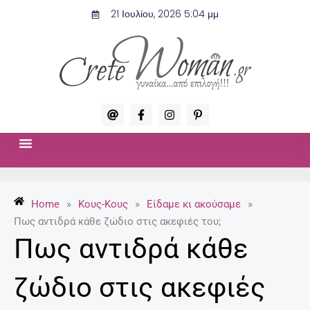
Μετάβαση
21 Ιουλίου, 2026 5:04 μμ
στο
περιεχόμενο
A
F
I
P
t
a
n
i
c
s
n
e
t
t
b
a
e
o
g
r
ΣΧΈΣΕΙΣ & ΣΕΞ
ΜΌΔΑ-ΟΜΟΡΦΙΆ
o
r
e
k
a
s
-
m
t
Home
»
Κους-Κους
»
Είδαμε κι ακούσαμε
»
f
-
p
Πως αντιδρά κάθε ζώδιο στις ακεφιές του;
Πως αντιδρά κάθε
ζώδιο στις ακεφιές