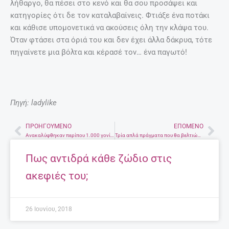
λήθαργο, θα πέσει στο κενό και θα σου προσάψει και
κατηγορίες ότι δε τον καταλαβαίνεις. Φτιάξε ένα ποτάκι
και κάθισε υπομονετικά να ακούσεις όλη την κλάψα του.
Όταν φτάσει στα όριά του και δεν έχει άλλα δάκρυα, τότε
πηγαίνετε μια βόλτα και κέρασέ τον… ένα παγωτό!
Πηγή: ladylike
ΠΡΟΗΓΟΎΜΕΝΟ
ΕΠΌΜΕΝΟ
Prev
Nex
Ανακαλύφθηκαν περίπου 1.000 γονίδια για την εξυπνάδα – Kρητικοί στην ομάδα των επιστημόνων
Τρία απλά πράγματα που θα βελτιώσουν την καθημερινότητά σου
Πως αντιδρά κάθε ζώδιο στις
ακεφιές του;
26 Ιουνίου, 2018