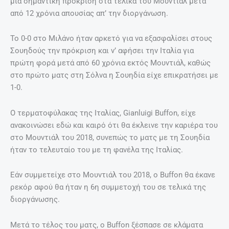
μια σημαντική πρόκριση στα τελικά του Μουντιάλ μετά
από 12 χρόνια απουσίας απ’ την διοργάνωση.
Το 0-0 στο Μιλάνο ήταν αρκετό για να εξασφαλίσει στους
Σουηδούς την πρόκριση και ν’ αφήσει την Ιταλία για
πρώτη φορά μετά από 60 χρόνια εκτός Μουντιάλ, καθώς
στο πρώτο ματς στη Σόλνα η Σουηδία είχε επικρατήσει με
1-0.
Ο τερματοφύλακας της Ιταλίας, Gianluigi Buffon, είχε
ανακοινώσει εδώ και καιρό ότι θα έκλεινε την καριέρα του
στο Μουντιάλ του 2018, συνεπώς το ματς με τη Σουηδία
ήταν το τελευταίο του με τη φανέλα της Ιταλίας.
Eάν συμμετείχε στο Μουντιάλ του 2018, ο Buffon θα έκανε
ρεκόρ αφού θα ήταν η 6η συμμετοχή του σε τελικά της
διοργάνωσης.
Μετά το τέλος του ματς, ο Buffon ξέσπασε σε κλάματα