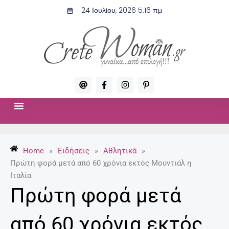
Μετάβαση
24 Ιουλίου, 2026 5:16 πμ
στο
περιεχόμενο
A
F
I
P
t
a
n
i
c
s
n
e
t
t
b
a
e
o
g
r
ΣΧΈΣΕΙΣ & ΣΕΞ
ΜΌΔΑ-ΟΜΟΡΦΙΆ
o
r
e
k
a
s
-
m
t
Home
»
Ειδήσεις
»
Αθλητικά
»
f
-
p
Πρώτη φορά μετά από 60 χρόνια εκτός Μουντιάλ η
Ιταλία
Πρώτη φορά μετά
από 60 χρόνια εκτός