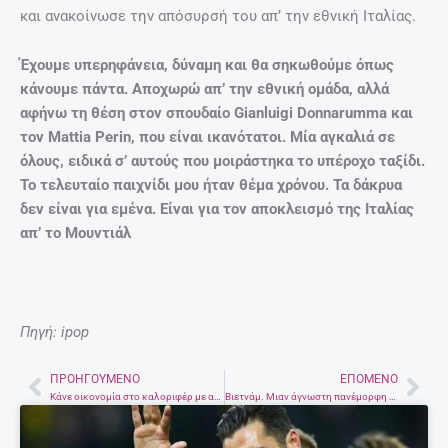
και ανακοίνωσε την απόσυρσή του απ’ την εθνική Ιταλίας.
Έχουμε υπερηφάνεια, δύναμη και θα σηκωθούμε όπως
κάνουμε πάντα. Αποχωρώ απ’ την εθνική ομάδα, αλλά
αφήνω τη θέση στον σπουδαίο Gianluigi Donnarumma και
τον Mattia Perin, που είναι ικανότατοι. Μία αγκαλιά σε
όλους, ειδικά σ’ αυτούς που μοιράστηκα το υπέροχο ταξίδι.
Το τελευταίο παιχνίδι μου ήταν θέμα χρόνου. Τα δάκρυα
δεν είναι για εμένα. Είναι για τον αποκλεισμό της Ιταλίας
απ’ το Μουντιάλ
Πηγή: ipop
ΠΡΟΗΓΟΎΜΕΝΟ
ΕΠΌΜΕΝΟ
Prev
Nex
Κάνε οικονομία στο καλοριφέρ με αυτό το μικρό κόλπο
Βιετνάμ. Μιαν άγνωστη πανέμορφη χώρα μας αποκαλύπτουν οι Yabatravellers