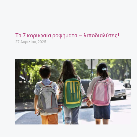
Τα 7 κορυφαία ροφήματα – λιποδιαλύτες!
27 Απριλίου, 2025