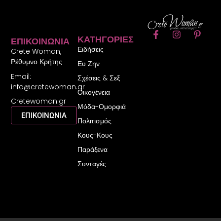
F
I
P
ΚΑΤΗΓΟΡΊΕΣ
ΕΠΙΚΟΙΝΩΝΊΑ
a
n
i
Ειδήσεις
c
s
n
Crete Woman,
e
t
t
Ρέθυμνο Κρήτης
Ευ Ζην
b
a
e
Email:
o
g
r
Σχέσεις & Σεξ
o
r
e
info@cretewoman.gr
Οικογένεια
k
a
s
Cretewoman.gr
-
m
t
Μόδα-Ομορφιά
f
-
ΕΠΙΚΟΙΝΩΝΙΑ
Πολιτισμός
p
Κους-Κους
Παράξενα
Συνταγές