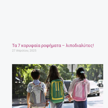
Τα 7 κορυφαία ροφήματα – λιποδιαλύτες!
27 Απριλίου, 2025