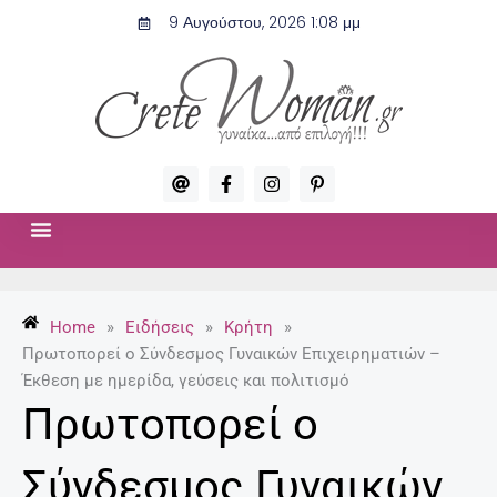
Μετάβαση
9 Αυγούστου, 2026 1:08 μμ
στο
περιεχόμενο
A
F
I
P
t
a
n
i
c
s
n
e
t
t
b
a
e
o
g
r
ΣΧΈΣΕΙΣ & ΣΕΞ
ΜΌΔΑ-ΟΜΟΡΦΙΆ
o
r
e
k
a
s
-
m
t
Home
»
Ειδήσεις
»
Κρήτη
»
f
-
p
Πρωτοπορεί ο Σύνδεσμος Γυναικών Επιχειρηματιών –
Έκθεση με ημερίδα, γεύσεις και πολιτισμό
Πρωτοπορεί ο
Σύνδεσμος Γυναικών