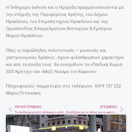
Η 5νθημερη έκθεση και η Ημερίδα πραγματοποιούνται με
την στήριξη της Περιφέρειας Κρήτης, του Δήμου
Ηρακλείου, του Επιμελητηρίου Ηρακλείου και της
Ομοσπονδίας Επαγγελματιών Βιοτεχνών & Εμπόρων
Νομού Ηρακλείου.
Όλες οι παράλληλες πολιτιστικές – μουσικές και
γαστρονομικές δράσεις , έχουν φιλανθρωπικό χαρακτήρα
και από τα έσοδα τους θα ενισχυθούν τα «Παιδικά Χωριά
SOS Κρήτης» και «Μαζί Νικάμε τον Καρκίνο»
Πληροφορίες- συμμετοχές στο τηλέφωνο 6974 157 232
Μαρία Πιτσικάκη
ΠΡΟΗΓΟΎΜΕΝΟ
ΕΠΌΜΕΝΟ
Prev
Nex
Τα παιδιά με κινητό τηλέφωνο κολλάνε πιο εύκολα ψείρες
Εκπλήξεις ως το τέλος για το φεστιβάλ δρόμου – Οι εκδηλώσεις της τελευταίας μέρας