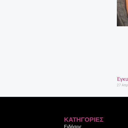
Έγκυ
27 Απρ
ΚΑΤΗΓΟΡΊΕΣ
Ειδήσεις