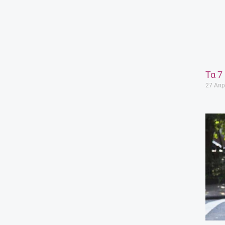
Τα 7
27 Απρ