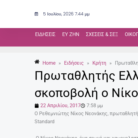
Μετάβαση
στο
5 Ιουλίου, 2026 7:44 μμ
περιεχόμενο
ΕΙΔΉΣΕΙΣ
ΕΥ ΖΗΝ
ΣΧΈΣΕΙΣ & ΣΕΞ
ΟΙΚΟ
Home
»
Ειδήσεις
»
Κρήτη
»
Πρωταθλη
Πρωταθλητής Ελλ
σκοποβολή ο Νίκ
22 Απριλίου, 2017
7:58 μμ
Ο Ρεθεμνιώτης Νίκος Νεονάκης, πρωταθλητή
Standard