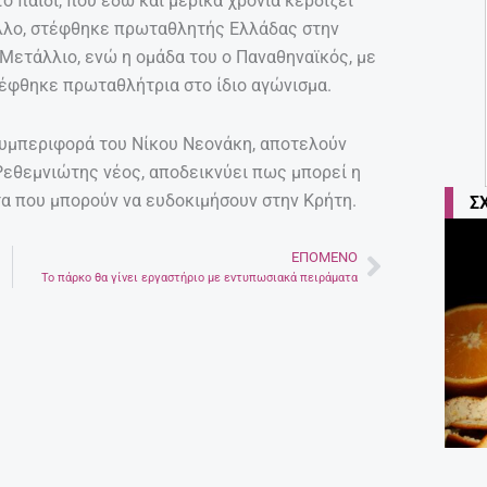
 παιδί, που εδώ και μερικά χρόνια κερδίζει
άλλο, στέφθηκε πρωταθλητής Ελλάδας στην
Μετάλλιο, ενώ η ομάδα του ο Παναθηναϊκός, με
τέφθηκε πρωταθλήτρια στο ίδιο αγώνισμα.
συμπεριφορά του Νίκου Νεονάκη, αποτελούν
Ρεθεμνιώτης νέος, αποδεικνύει πως μπορεί η
α που μπορούν να ευδοκιμήσουν στην Κρήτη.
Σ
ΕΠΌΜΕΝΟ
Next
Το πάρκο θα γίνει εργαστήριο με εντυπωσιακά πειράματα