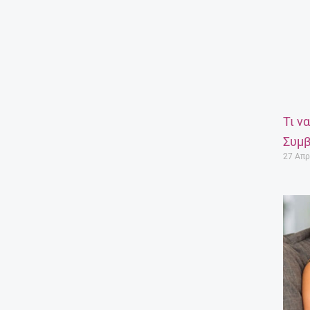
Τι ν
Συμβ
27 Απρ