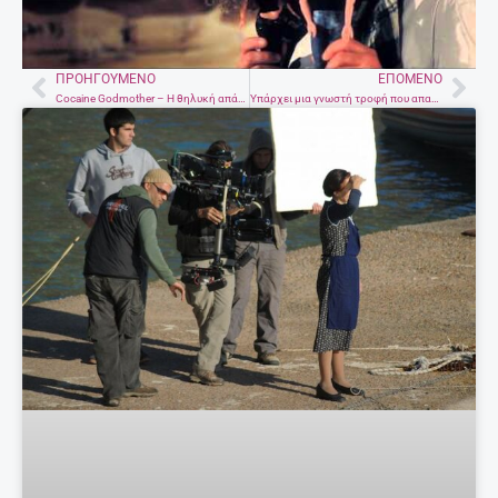
Προορισμός διεθνών
κινηματογραφικών παραγωγών η
Κρήτη – Υπεγράφη σύμφωνο
συνεργασίας
24 Νοεμβρίου, 2017
ΤΟ ΒΊΝΤΕΟ ΠΟΥ ΜΑΣ ΈΚΑΝΕ ΕΝΤΎΠΩΣΗ
Ομορφιές της Κρήτης!
Περισσότερα
EDITORIAL