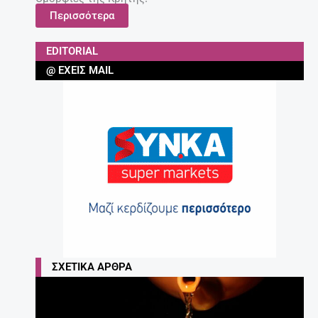
Τα 7 κορυφαία ροφήματα – λιποδιαλύτες!
27 Απριλίου, 2025