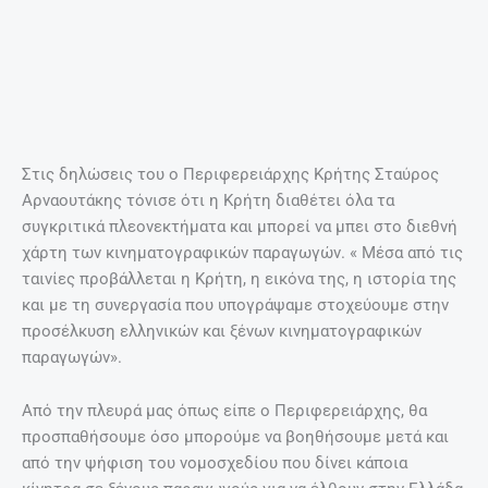
Σημειώνεται ότι η Περιφέρεια Κρήτης από το 2013 έχει
δημιουργήσει βίντεο με την υπογραφή του Κρητικού
σκηνοθέτη Θοδωρή Παπαδουλάκη όπου προβάλλει την
Κρήτη ως ένα εξαιρετικό κινηματογραφικό πλατό και που
παράλληλα απευθύνει κάλεσμα κινηματογραφικών
παραγωγών στην βιομηχανία του κινηματογράφου να
ανακαλύψει τη φωτογένεια του νησιού.
ΠΡΟΗΓΟΎΜΕΝΟ
ΕΠΌΜΕΝΟ
Prev
Nex
Cocaine Godmother – Η θηλυκή απάντηση στο Narcos
Υπάρχει μια γνωστή τροφή που απαγορεύεται να δίνετε σε παιδιά