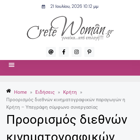
Μετάβαση
21 Ιουλίου, 2026 10:12 μμ
στο
περιεχόμενο
A
F
I
P
t
a
n
i
c
s
n
e
t
t
b
a
e
o
g
r
ΣΧΈΣΕΙΣ & ΣΕΞ
ΜΌΔΑ-ΟΜΟΡΦΙΆ
o
r
e
k
a
s
-
m
t
Home
»
Ειδήσεις
»
Κρήτη
»
f
-
p
Προορισμός διεθνών κινηματογραφικών παραγωγών η
Κρήτη – Υπεγράφη σύμφωνο συνεργασίας
Προορισμός διεθνών
κινηματογραφικών