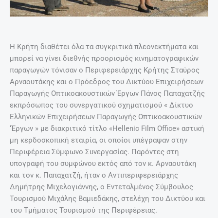
Η Κρήτη διαθέτει όλα τα συγκριτικά πλεονεκτήματα και
μπορεί να γίνει διεθνής προορισμός κινηματογραφικών
παραγωγών τόνισαν ο Περιφερειάρχης Κρήτης Σταύρος
Αρναουτάκης και ο Πρόεδρος του Δικτύου Επιχειρήσεων
Παραγωγής Οπτικοακουστικών Έργων Πάνος Παπαχατζής
εκπρόσωπος του συνεργατικού σχηματισμού « Δίκτυο
Ελληνικών Επιχειρήσεων Παραγωγής Οπτικοακουστικών
‘Έργων » με διακριτικό τίτλο «Hellenic Film Office» αστική
μη κερδοσκοπική εταιρία, οι οποίοι υπέγραψαν στην
Περιφέρεια Σύμφωνο Συνεργασίας. Παρόντες στη
υπογραφή του συμφώνου εκτός από τον κ. Αρναουτάκη
και τον κ. Παπαχατζή, ήταν ο Αντιπεριφερειάρχης
Δημήτρης Μιχελογιάννης, ο Εντεταλμένος Σύμβουλος
Τουρισμού Μιχάλης Βαμιεδάκης, στελέχη του Δικτύου και
του Τμήματος Τουρισμού της Περιφέρειας.