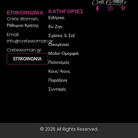
F
I
P
ΚΑΤΗΓΟΡΊΕΣ
ΕΠΙΚΟΙΝΩΝΊΑ
a
n
i
Ειδήσεις
c
s
n
Crete Woman,
e
t
t
Ρέθυμνο Κρήτης
Ευ Ζην
b
a
e
Email:
o
g
r
Σχέσεις & Σεξ
o
r
e
info@cretewoman.gr
Οικογένεια
k
a
s
Cretewoman.gr
-
m
t
Μόδα-Ομορφιά
f
-
ΕΠΙΚΟΙΝΩΝΙΑ
Πολιτισμός
p
Κους-Κους
Παράξενα
Συνταγές
© 2026 All Rights Reserved.