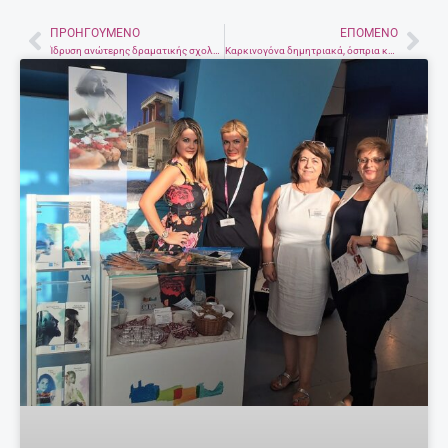
ΠΡΟΗΓΟΎΜΕΝΟ
ΕΠΌΜΕΝΟ
Prev
Nex
Ίδρυση ανώτερης δραματικής σχολής στο Ηράκλειο
Καρκινογόνα δημητριακά, όσπρια και ζυμαρικά στα σουπερμάρκετ