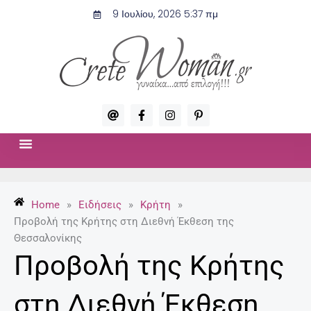
Μετάβαση
9 Ιουλίου, 2026 5:37 πμ
στο
περιεχόμενο
A
F
I
P
t
a
n
i
c
s
n
e
t
t
b
a
e
o
g
r
ΣΧΈΣΕΙΣ & ΣΕΞ
ΜΌΔΑ-ΟΜΟΡΦΙΆ
o
r
e
k
a
s
-
m
t
Home
»
Ειδήσεις
»
Κρήτη
»
f
-
p
Προβολή της Κρήτης στη Διεθνή Έκθεση της
Θεσσαλονίκης
Προβολή της Κρήτης
στη Διεθνή Έκθεση