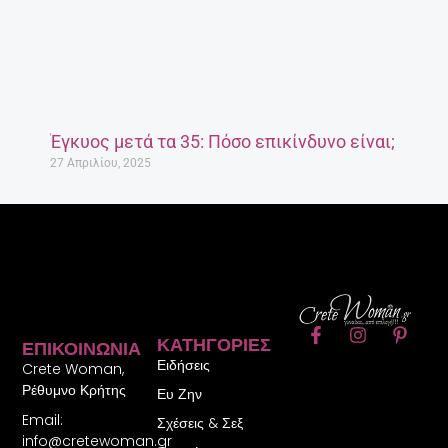
Έγκυος μετά τα 35: Πόσο επικίνδυνο είναι;
27 Απριλίου, 2025
F
I
P
ΚΑΤΗΓΟΡΊΕΣ
ΕΠΙΚΟΙΝΩΝΊΑ
a
n
i
Ειδήσεις
c
s
n
Crete Woman,
e
t
t
Ρέθυμνο Κρήτης
Ευ Ζην
b
a
e
Email:
o
g
r
Σχέσεις & Σεξ
o
r
e
info@cretewoman.gr