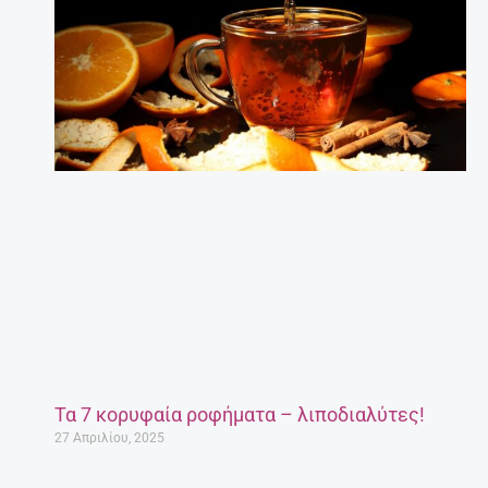
Τα 7 κορυφαία ροφήματα – λιποδιαλύτες!
27 Απριλίου, 2025