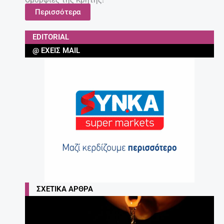
Ομορφιές της Κρήτης!
Περισσότερα
EDITORIAL
@ ΈΧΕΙΣ MAIL
ΣΧΕΤΙΚΆ ΆΡΘΡΑ