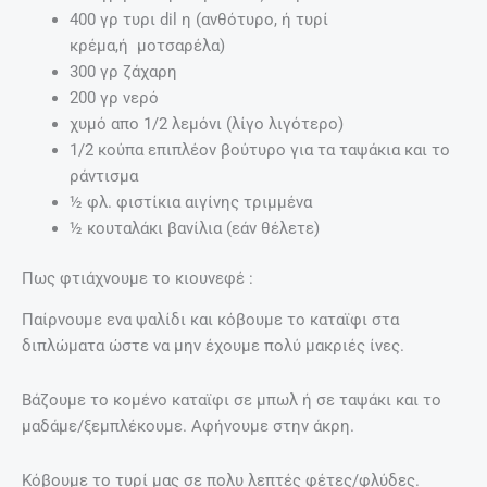
400 γρ τυρι dil η (ανθότυρο, ή τυρί
κρέμα,ή μοτσαρέλα)
300 γρ ζάχαρη
200 γρ νερό
χυμό απο 1/2 λεμόνι (λίγο λιγότερο)
1/2 κούπα επιπλέον βούτυρο για τα ταψάκια και το
ράντισμα
½ φλ. φιστίκια αιγίνης τριμμένα
½ κουταλάκι βανίλια (εάν θέλετε)
Πως φτιάχνουμε το κιουνεφέ :
Παίρνουμε ενα ψαλίδι και κόβουμε το καταϊφι στα
διπλώματα ώστε να μην έχουμε πολύ μακριές ίνες.
Βάζουμε το κομένο καταϊφι σε μπωλ ή σε ταψάκι και το
μαδάμε/ξεμπλέκουμε. Αφήνουμε στην άκρη.
Κόβουμε το τυρί μας σε πολυ λεπτές φέτες/φλύδες.