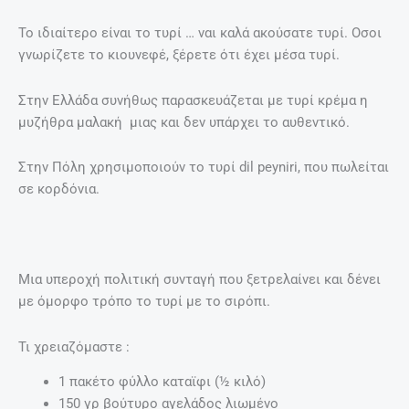
Το ιδιαίτερο είναι το τυρί … ναι καλά ακούσατε τυρί. Οσοι
γνωρίζετε το κιουνεφέ, ξέρετε ότι έχει μέσα τυρί.
Στην Ελλάδα συνήθως παρασκευάζεται με τυρί κρέμα η
μυζήθρα μαλακή μιας και δεν υπάρχει το αυθεντικό.
Στην Πόλη χρησιμοποιούν το τυρί dil peyniri, που πωλείται
σε κορδόνια.
Μια υπεροχή πολιτική συνταγή που ξετρελαίνει και δένει
με όμορφο τρόπο το τυρί με το σιρόπι.
Τι χρειαζόμαστε :
1 πακέτο φύλλο καταϊφι (½ κιλό)
150 γρ βούτυρο αγελάδος λιωμένο