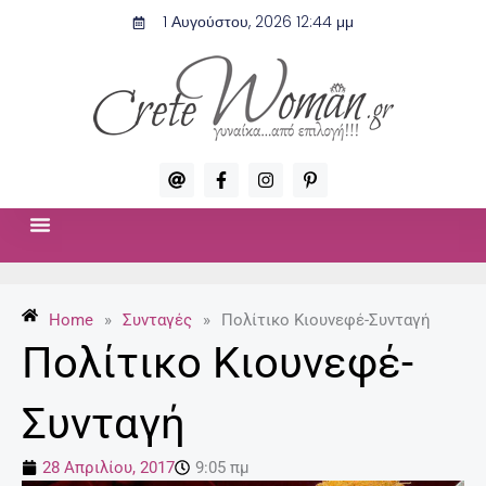
Μετάβαση
1 Αυγούστου, 2026 12:44 μμ
στο
περιεχόμενο
A
F
I
P
t
a
n
i
c
s
n
e
t
t
b
a
e
o
g
r
ΣΧΈΣΕΙΣ & ΣΕΞ
ΜΌΔΑ-ΟΜΟΡΦΙΆ
o
r
e
k
a
s
-
m
t
Home
»
Συνταγές
»
Πολίτικο Κιουνεφέ-Συνταγή
f
-
p
Πολίτικο Κιουνεφέ-
Συνταγή
28 Απριλίου, 2017
9:05 πμ