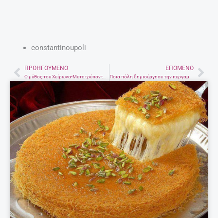
constantinoupoli
ΠΡΟΗΓΟΎΜΕΝΟ
ΕΠΌΜΕΝΟ
Prev
Nex
Ο μύθος του Χείρωνα-Μετατρέποντας τον Πόνο σε Δύναμη και Γνώση
Ποια πόλη δημιούργησε την περγαμηνή για να ανταγωνιστεί την Αίγυπτο