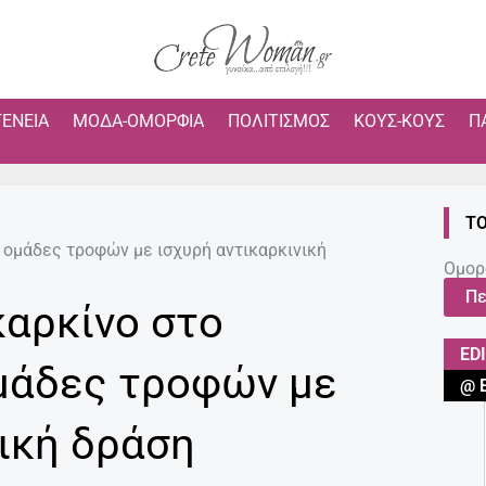
ΓΈΝΕΙΑ
ΜΌΔΑ-ΟΜΟΡΦΙΆ
ΠΟΛΙΤΙΣΜΌΣ
ΚΟΥΣ-ΚΟΥΣ
Π
ΤΟ
 ομάδες τροφών με ισχυρή αντικαρκινική
Ομορ
Πε
αρκίνο στο
ED
ομάδες τροφών με
@ 
νική δράση