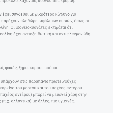
πρόκολο, λαχανίδα, κουνουπίδι, κράμβη.
έχει συνδεθεί με μικρότερο κίνδυνο για
τά παρέχουν πληθώρα ωφέλιμων ουσιών, όπως οι
ίνη. Οι ισοθειοκυανάτες εκτιμάται ότι
εολίνη έχει αντιοξειδωτική και αντιφλεγμονώδη
ά, φακές, ξηροί καρποί, σπόροι.
υ υπάρχουν στις παραπάνω πρωτεϊνούχες
 καρκίνο του μαστού και του παχέος εντέρου.
 παχέος εντέρου) μπορεί να μειωθεί χάρη στην
π.χ. αλλαντικά) με άλλες, πιο υγιεινές.