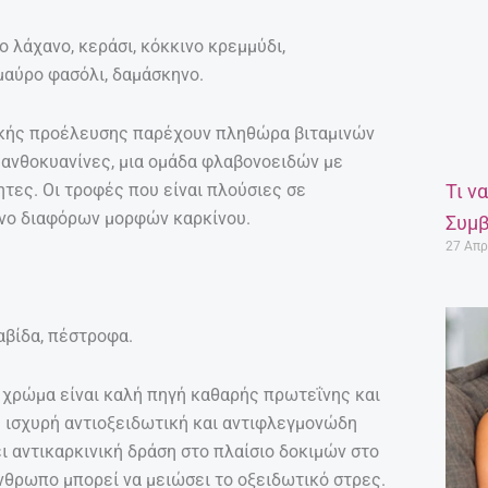
 λάχανο, κεράσι, κόκκινο κρεμμύδι,
μαύρο φασόλι, δαμάσκηνο.
κής προέλευσης παρέχουν πληθώρα βιταμινών
 ανθοκυανίνες, μια ομάδα φλαβονοειδών με
Τι ν
τες. Οι τροφές που είναι πλούσιες σε
υνο διαφόρων μορφών καρκίνου.
Συμβ
27 Απρ
αβίδα, πέστροφα.
ο χρώμα είναι καλή πηγή καθαρής πρωτεΐνης και
 ισχυρή αντιοξειδωτική και αντιφλεγμονώδη
ει αντικαρκινική δράση στο πλαίσιο δοκιμών στο
νθρωπο μπορεί να μειώσει το οξειδωτικό στρες.