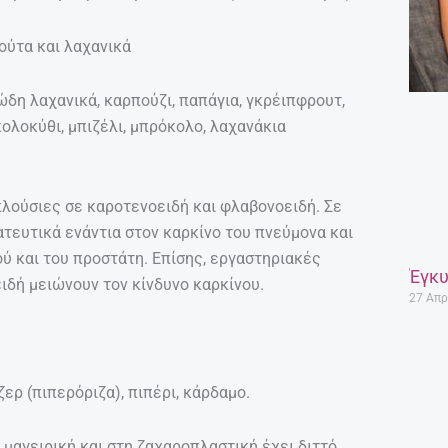
ρούτα και λαχανικά
δη λαχανικά, καρπούζι, παπάγια, γκρέιπφρουτ,
κολοκύθι, μπιζέλι, μπρόκολο, λαχανάκια
πλούσιες σε καροτενοειδή και φλαβονοειδή. Σε
ατευτικά ενάντια στον καρκίνο του πνεύμονα και
ύ και του προστάτη. Επίσης, εργαστηριακές
Έγκυ
ιδή μειώνουν τον κίνδυνο καρκίνου.
27 Απρ
ερ (πιπερόριζα), πιπέρι, κάρδαμο.
μαγειρική και στη ζαχαροπλαστική έχει διττό