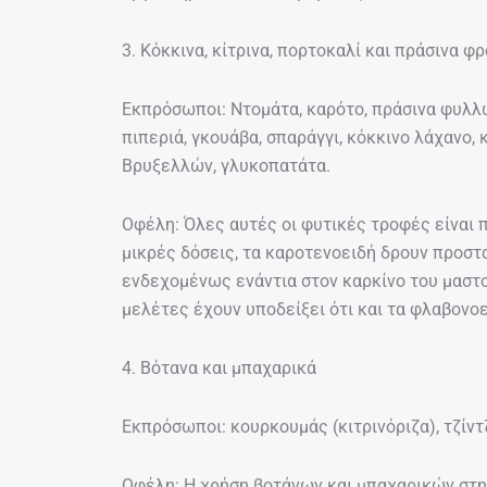
3. Κόκκινα, κίτρινα, πορτοκαλί και πράσινα φ
Εκπρόσωποι: Ντομάτα, καρότο, πράσινα φυλλώ
πιπεριά, γκουάβα, σπαράγγι, κόκκινο λάχανο, 
Βρυξελλών, γλυκοπατάτα.
Οφέλη: Όλες αυτές οι φυτικές τροφές είναι 
μικρές δόσεις, τα καροτενοειδή δρουν προστ
ενδεχομένως ενάντια στον καρκίνο του μαστο
μελέτες έχουν υποδείξει ότι και τα φλαβονοε
4. Βότανα και μπαχαρικά
Εκπρόσωποι: κουρκουμάς (κιτρινόριζα), τζίντζ
Οφέλη: Η χρήση βοτάνων και μπαχαρικών στη 