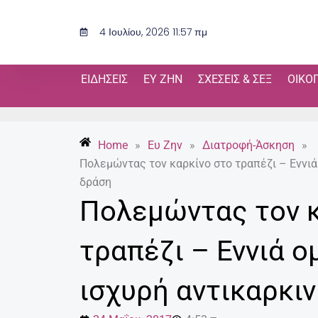
Μετάβαση
στο
4 Ιουλίου, 2026 11:57 πμ
περιεχόμενο
ΕΙΔΉΣΕΙΣ
ΕΥ ΖΗΝ
ΣΧΈΣΕΙΣ & ΣΕΞ
ΟΙΚΟ
Home
»
Ευ Ζην
»
Διατροφή-Άσκηση
»
Πολεμώντας τον καρκίνο στο τραπέζι – Εννιά
δράση
Πολεμώντας τον κ
τραπέζι – Εννιά 
ισχυρή αντικαρκι