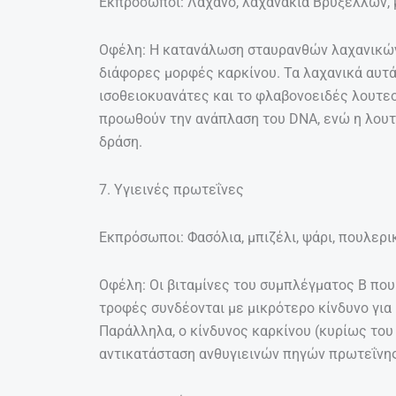
Εκπρόσωποι: Λάχανο, λαχανάκια Βρυξελλών, μ
Οφέλη: Η κατανάλωση σταυρανθών λαχανικών 
διάφορες μορφές καρκίνου. Τα λαχανικά αυ
ισοθειοκυανάτες και το φλαβονοειδές λουτεολ
προωθούν την ανάπλαση του DNA, ενώ η λουτ
δράση.
7. Υγιεινές πρωτεΐνες
Εκπρόσωποι: Φασόλια, μπιζέλι, ψάρι, πουλερικ
Οφέλη: Οι βιταμίνες του συμπλέγματος Β πο
τροφές συνδέονται με μικρότερο κίνδυνο για
Παράλληλα, ο κίνδυνος καρκίνου (κυρίως του
αντικατάσταση ανθυγιεινών πηγών πρωτεΐνης (