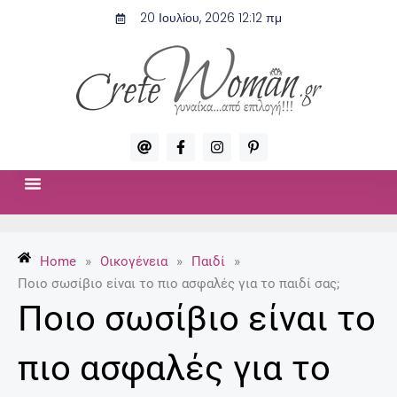
Μετάβαση
20 Ιουλίου, 2026 12:12 πμ
στο
περιεχόμενο
A
F
I
P
t
a
n
i
c
s
n
e
t
t
b
a
e
o
g
r
ΣΧΈΣΕΙΣ & ΣΕΞ
ΜΌΔΑ-ΟΜΟΡΦΙΆ
o
r
e
k
a
s
-
m
t
Home
»
Οικογένεια
»
Παιδί
»
f
-
p
Ποιο σωσίβιο είναι το πιο ασφαλές για το παιδί σας;
Ποιο σωσίβιο είναι το
πιο ασφαλές για το