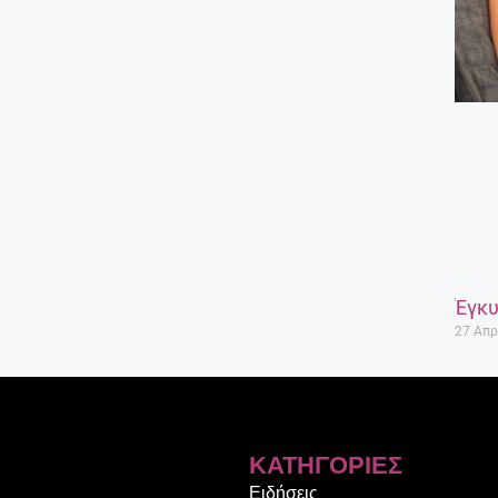
Έγκυ
27 Απρ
ΚΑΤΗΓΟΡΊΕΣ
Ειδήσεις