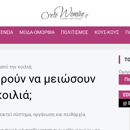
ΓΈΝΕΙΑ
ΜΌΔΑ-ΟΜΟΡΦΙΆ
ΠΟΛΙΤΙΣΜΌΣ
ΚΟΥΣ-ΚΟΥΣ
Π
ΤΟ
από την κοιλιά;
Ομορ
ρούν να μειώσουν
Πε
οιλιά;
ED
@ 
παιτεί σύστημα, οργάνωση και πειθαρχία.