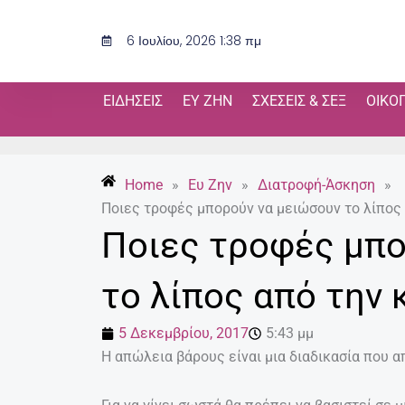
Μετάβαση
στο
6 Ιουλίου, 2026 1:38 πμ
περιεχόμενο
ΕΙΔΉΣΕΙΣ
ΕΥ ΖΗΝ
ΣΧΈΣΕΙΣ & ΣΕΞ
ΟΙΚΟ
Home
»
Ευ Ζην
»
Διατροφή-Άσκηση
»
Ποιες τροφές μπορούν να μειώσουν το λίπος 
Ποιες τροφές μπο
το λίπος από την κ
5 Δεκεμβρίου, 2017
5:43 μμ
Η απώλεια βάρους είναι μια διαδικασία που α