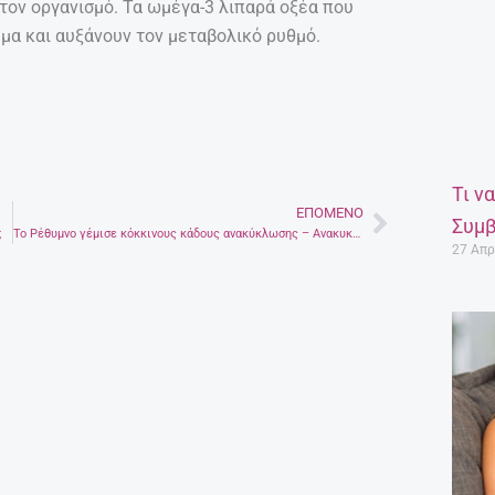
τον οργανισμό. Τα ωμέγα-3 λιπαρά οξέα που
μα και αυξάνουν τον μεταβολικό ρυθμό.
Τι ν
ΕΠΌΜΕΝΟ
Next
Συμβ
;
Το Ρέθυμνο γέμισε κόκκινους κάδους ανακύκλωσης – Ανακυκλώνουμε και τα ρούχα μας
27 Απρ