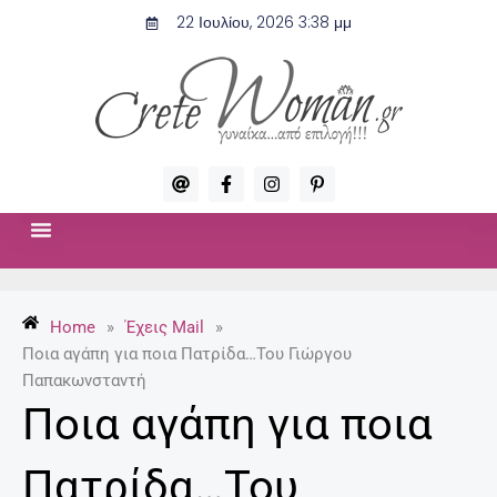
Μετάβαση
22 Ιουλίου, 2026 3:38 μμ
στο
περιεχόμενο
A
F
I
P
t
a
n
i
c
s
n
e
t
t
b
a
e
o
g
r
ΣΧΈΣΕΙΣ & ΣΕΞ
ΜΌΔΑ-ΟΜΟΡΦΙΆ
o
r
e
k
a
s
-
m
t
Home
»
Έχεις Mail
»
f
-
p
Ποια αγάπη για ποια Πατρίδα…Του Γιώργου
Παπακωνσταντή
Ποια αγάπη για ποια
Πατρίδα…Του