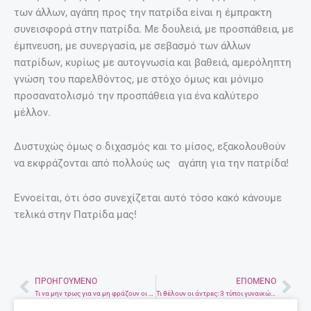
των άλλων, αγάπη προς την πατρίδα είναι η έμπρακτη
συνεισφορά στην πατρίδα. Με δουλειά, με προσπάθεια, με
έμπνευση, με συνεργασία, με σεβασμό των άλλων
πατρίδων, κυρίως με αυτογνωσία και βαθειά, αμερόληπτη
γνώση του παρελθόντος, με στόχο όμως και μόνιμο
προσανατολισμό την προσπάθεια για ένα καλύτερο
μέλλον.
Δυστυχώς όμως ο διχασμός και το μίσος, εξακολουθούν
να εκφράζονται από πολλούς ως αγάπη για την πατρίδα!
Εννοείται, ότι όσο συνεχίζεται αυτό τόσο κακό κάνουμε
τελικά στην Πατρίδα μας!
ΠΡΟΗΓΟΎΜΕΝΟ
ΕΠΌΜΕΝΟ
Prev
Nex
Τι να μην τρως για να μη φράζουν οι πόροι της επιδερμίδας σου;
Τι θέλουν οι άντρες: 3 τύποι γυναικών που τους ελκύουν βάσει ερευνών