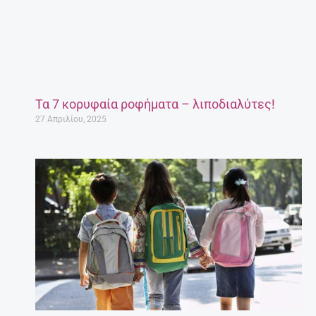
Τα 7 κορυφαία ροφήματα – λιποδιαλύτες!
27 Απριλίου, 2025