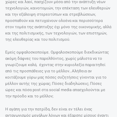
χώρες και λαοί, πασχίζουν μέσα από την ανάπτυξη νέων
τεχνολογιών, καινοτομιών, την επέκταση των ελευθεριών
και την εξάλειψη στερεοτύπων και στρεβλώσεων,
προσπαθούν και πετυχαίνουν ολοένα και περισσότερα
στον τομέα της ανάπτυξης όχι μόνο της οικονομικής, αλλά
και της πολιτισμικής, των τεχνολογιών, των επιστημών,
της ελευθερίας και του πολιτισμού.
Εμείς ομφαλοσκοπούμε. Ομφαλοσκοπούμε διεκδικώντας
ακόμη δάφνες του παρελθόντος, χωρίς μάλιστα να το
γνωρίζουμε καλά, έχοντας στην κυριολεξία παραιτηθεί
από τις προσπάθειες για το μέλλον…Αλήθεια αν
κοιτάξουμε γύρω μας πόσες συζητήσεις γίνονται για το
μέλλον αυτής της χώρας; Πόσες διαδηλώσεις; Πόσες
ώρες και πόσα post στα social media απασχολούνται με
την πρόοδο και το μέλλον;
Η αγάπη για την πατρίδα, δεν είναι εν τέλει ένας
ανταγωνισμός μεγάλων λόγων και έξαρσης μίσους έναντι