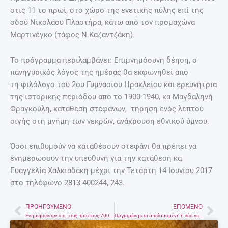
στις 11 το πρωί, στο χώρο της ενετικής πύλης επί της
οδού Νικολάου Πλαστήρα, κάτω από τον προμαχώνα
Μαρτινέγκο (τάφος Ν.Καζαντζάκη).
Το πρόγραμμα περιλαμβάνει: Επιμνημόσυνη δέηση, ο
πανηγυρικός λόγος της ημέρας θα εκφωνηθεί από
τη φιλόλογο του 2ου Γυμνασίου Ηρακλείου και ερευνήτρια
της ιστορικής περιόδου από το 1900-1940, κα Μαγδαληνή
Φραγκούλη, κατάθεση στεφάνων, τήρηση ενός λεπτού
σιγής στη μνήμη των νεκρών, ανάκρουση εθνικού ύμνου.
Όσοι επιθυμούν να καταθέσουν στεφάνι θα πρέπει να
ενημερώσουν την υπεύθυνη για την κατάθεση κα
Ευαγγελία Χαλκιαδάκη μέχρι την Τετάρτη 14 Ιουνίου 2017
στο τηλέφωνο 2813 400244, 243.
ΠΡΟΗΓΟΎΜΕΝΟ
ΕΠΌΜΕΝΟ
Prev
Nex
Ενημερώνουν για τους πρώτους 700 οικιακούς κομποστοποιητές
Οργισμένη και απελπισμένη η νέα γενιά στην Ελλάδα – Τι έδειξαν τα αποτελέσματα έρευνας