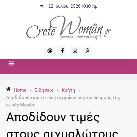
Μετάβαση
22 Ιουλίου, 2026 10:10 πμ
στο
περιεχόμενο
A
F
I
P
t
a
n
i
c
s
n
e
t
t
b
a
e
o
g
r
ΣΧΈΣΕΙΣ & ΣΕΞ
ΜΌΔΑ-ΟΜΟΡΦΙΆ
o
r
e
k
a
s
-
m
t
Home
»
Ειδήσεις
»
Κρήτη
»
f
-
p
Aποδίδουν τιμές στους αιχμαλώτους και νεκρούς της
στοάς Μακάσι
Aποδίδουν τιμές
στους αιχμαλώτους