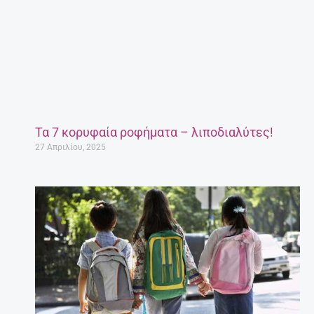
Τα 7 κορυφαία ροφήματα – λιποδιαλύτες!
27 Απριλίου, 2025