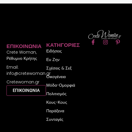
F
I
P
ΚΑΤΗΓΟΡΊΕΣ
ΕΠΙΚΟΙΝΩΝΊΑ
a
n
i
Ειδήσεις
c
s
n
Crete Woman,
e
t
t
Ρέθυμνο Κρήτης
Ευ Ζην
b
a
e
Email:
o
g
r
Σχέσεις & Σεξ
o
r
e
info@cretewoman.gr
Οικογένεια
k
a
s
Cretewoman.gr
-
m
t
Μόδα-Ομορφιά
f
-
ΕΠΙΚΟΙΝΩΝΙΑ
Πολιτισμός
p
Κους-Κους
Παράξενα
Συνταγές