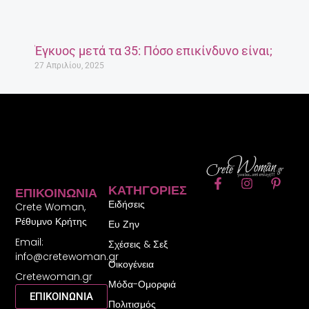
Έγκυος μετά τα 35: Πόσο επικίνδυνο είναι;
27 Απριλίου, 2025
F
I
P
ΚΑΤΗΓΟΡΊΕΣ
ΕΠΙΚΟΙΝΩΝΊΑ
a
n
i
Ειδήσεις
c
s
n
Crete Woman,
e
t
t
Ρέθυμνο Κρήτης
Ευ Ζην
b
a
e
Email:
o
g
r
Σχέσεις & Σεξ
o
r
e
info@cretewoman.gr
Οικογένεια
k
a
s
Cretewoman.gr
-
m
t
Μόδα-Ομορφιά
f
-
ΕΠΙΚΟΙΝΩΝΙΑ
Πολιτισμός
p