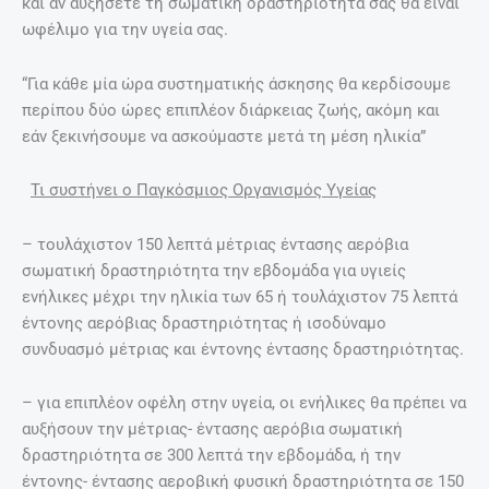
και αν αυξήσετε τη σωματική δραστηριότητά σας θα είναι
ωφέλιμο για την υγεία σας.
“Για κάθε μία ώρα συστηματικής άσκησης θα κερδίσουμε
περίπου δύο ώρες επιπλέον διάρκειας ζωής, ακόμη και
εάν ξεκινήσουμε να ασκούμαστε μετά τη μέση ηλικία”
Τι συστήνει ο Παγκόσμιος Οργανισμός Υγείας
– τουλάχιστον 150 λεπτά μέτριας έντασης αερόβια
σωματική δραστηριότητα την εβδομάδα για υγιείς
ενήλικες μέχρι την ηλικία των 65 ή τουλάχιστον 75 λεπτά
έντονης αερόβιας δραστηριότητας ή ισοδύναμο
συνδυασμό μέτριας και έντονης έντασης δραστηριότητας.
– για επιπλέον οφέλη στην υγεία, οι ενήλικες θα πρέπει να
αυξήσουν την μέτριας- έντασης αερόβια σωματική
δραστηριότητα σε 300 λεπτά την εβδομάδα, ή την
έντονης- έντασης αεροβική φυσική δραστηριότητα σε 150