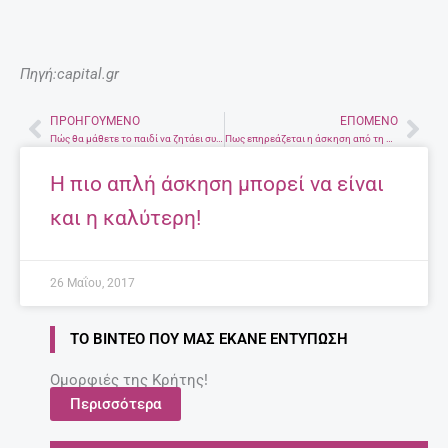
Πηγή:capital.gr
ΠΡΟΗΓΟΎΜΕΝΟ
ΕΠΌΜΕΝΟ
Prev
Nex
Πώς θα μάθετε το παιδί να ζητάει συγγνώμη
Πως επηρεάζεται η άσκηση από τη διατροφή
H πιο απλή άσκηση μπορεί να είναι
και η καλύτερη!
26 Μαΐου, 2017
ΤΟ ΒΊΝΤΕΟ ΠΟΥ ΜΑΣ ΈΚΑΝΕ ΕΝΤΎΠΩΣΗ
Ομορφιές της Κρήτης!
Περισσότερα