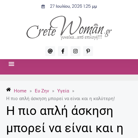
Μετάβαση
27 Ιουλίου, 2026 1:25 μμ
στο
περιεχόμενο
A
F
I
P
t
a
n
i
c
s
n
e
t
t
b
a
e
o
g
r
ΣΧΈΣΕΙΣ & ΣΕΞ
ΜΌΔΑ-ΟΜΟΡΦΙΆ
o
r
e
k
a
s
-
m
t
Home
»
Ευ Ζην
»
Υγεία
»
f
-
p
H πιο απλή άσκηση μπορεί να είναι και η καλύτερη!
H πιο απλή άσκηση
μπορεί να είναι και η