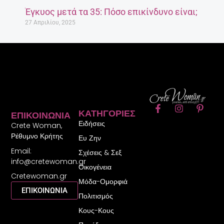
Έγκυος μετά τα 35: Πόσο επικίνδυνο είναι;
27 Απριλίου, 2025
F
I
P
ΚΑΤΗΓΟΡΊΕΣ
ΕΠΙΚΟΙΝΩΝΊΑ
a
n
i
Ειδήσεις
c
s
n
Crete Woman,
e
t
t
Ρέθυμνο Κρήτης
Ευ Ζην
b
a
e
Email:
o
g
r
Σχέσεις & Σεξ
o
r
e
info@cretewoman.gr
Οικογένεια
k
a
s
Cretewoman.gr
-
m
t
Μόδα-Ομορφιά
f
-
ΕΠΙΚΟΙΝΩΝΙΑ
Πολιτισμός
p
Κους-Κους