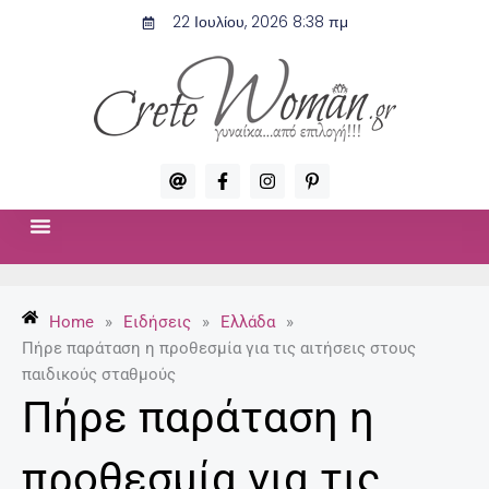
Μετάβαση
22 Ιουλίου, 2026 8:38 πμ
στο
περιεχόμενο
A
F
I
P
t
a
n
i
c
s
n
e
t
t
b
a
e
o
g
r
ΣΧΈΣΕΙΣ & ΣΕΞ
ΜΌΔΑ-ΟΜΟΡΦΙΆ
o
r
e
k
a
s
-
m
t
Home
»
Ειδήσεις
»
Ελλάδα
»
f
-
p
Πήρε παράταση η προθεσμία για τις αιτήσεις στους
παιδικούς σταθμούς
Πήρε παράταση η
προθεσμία για τις