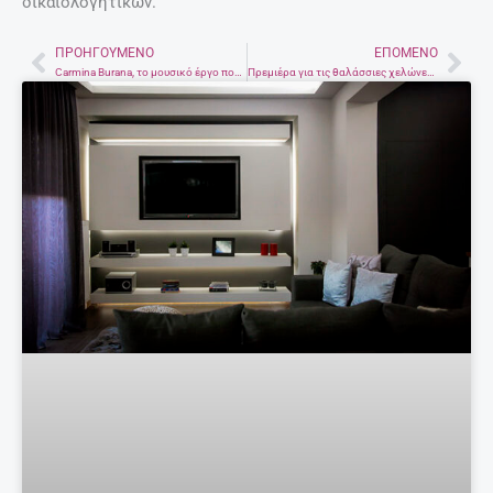
δικαιολογητικών.
ΠΡΟΗΓΟΎΜΕΝΟ
ΕΠΌΜΕΝΟ
Prev
Nex
Carmina Burana, το μουσικό έργο που “σημάδεψε” πολιτικά την Ελλάδα του 80
Πρεμιέρα για τις θαλάσσιες χελώνες στην Κρήτη – Εντοπίστηκε η πρώτη φωλιά για το 2017