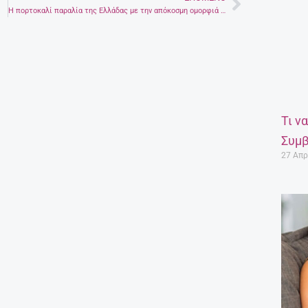
Next
H πορτοκαλί παραλία της Ελλάδας με την απόκοσμη ομορφιά και τα ζεστά νερά
Τι ν
Συμβ
27 Απρ