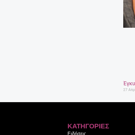
Έγκυ
27 Απρ
ΚΑΤΗΓΟΡΊΕΣ
Ειδήσεις