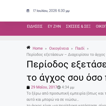
Μετάβαση
στο
17 Ιουλίου, 2026 6:30 μμ
περιεχόμενο
ΕΙΔΉΣΕΙΣ
ΕΥ ΖΗΝ
ΣΧΈΣΕΙΣ & ΣΕΞ
ΟΙΚΟ
Home
»
Οικογένεια
»
Παιδί
»
Περίοδος εξετάσεων – Διαχειρίσου το άγχος 
Περίοδος εξετάσε
το άγχος σου όσο
29 Μαΐου, 2017
4:34 μμ
Το ξέρω από προσωπική εμπειρία (όπως και τ
αυτό και μπορώ να σε νιώσω…
το άγχος είναι μια περίπλοκη κατάσταση, σί