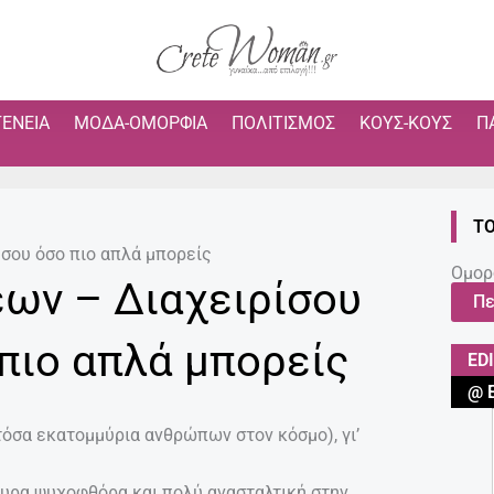
ΓΈΝΕΙΑ
ΜΌΔΑ-ΟΜΟΡΦΙΆ
ΠΟΛΙΤΙΣΜΌΣ
ΚΟΥΣ-ΚΟΥΣ
Π
ΤΟ
σου όσο πιο απλά μπορείς
Ομορ
ων – Διαχειρίσου
Πε
 πιο απλά μπορείς
ED
@ 
όσα εκατομμύρια ανθρώπων στον κόσμο), γι’
γουρα ψυχοφθόρα και πολύ ανασταλτική στην