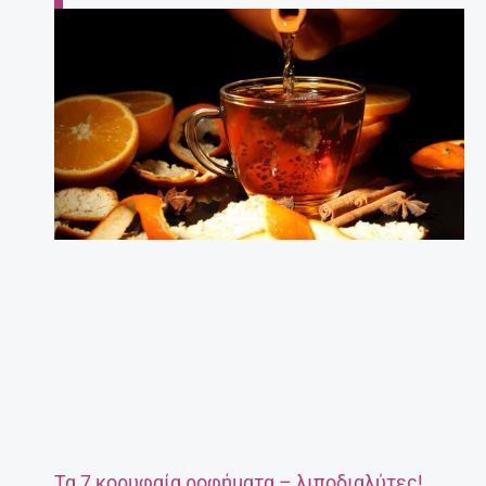
Τα 7 κορυφαία ροφήματα – λιποδιαλύτες!